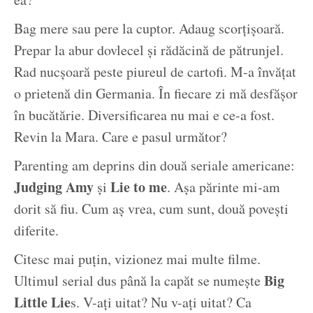
Bag mere sau pere la cuptor. Adaug scorțișoară.
Prepar la abur dovlecel și rădăcină de pătrunjel.
Rad nucșoară peste piureul de cartofi. M-a învățat
o prietenă din Germania. În fiecare zi mă desfășor
în bucătărie. Diversificarea nu mai e ce-a fost.
Revin la Mara. Care e pasul următor?
Parenting am deprins din două seriale americane:
Judging Amy
Lie to me
și
. Așa părinte mi-am
dorit să fiu. Cum aș vrea, cum sunt, două povești
diferite.
Citesc mai puțin, vizionez mai multe filme.
Big
Ultimul serial dus până la capăt se numește
Little Lie
s. V-ați uitat? Nu v-ați uitat? Ca