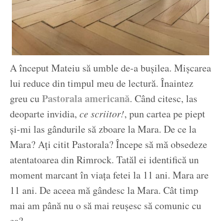
A început Mateiu să umble de-a bușilea. Mișcarea
lui reduce din timpul meu de lectură. Înaintez
Pastorala americană
greu cu
. Când citesc, las
deoparte invidia,
ce scriitor!
, pun cartea pe piept
și-mi las gândurile să zboare la Mara. De ce la
Mara? Ați citit Pastorala? Începe să mă obsedeze
atentatoarea din Rimrock. Tatăl ei identifică un
moment marcant în viața fetei la 11 ani. Mara are
11 ani. De aceea mă gândesc la Mara. Cât timp
mai am până nu o să mai reușesc să comunic cu
ea?