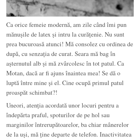
Ca orice femeie modernă, am zile când îmi pun
mănușile de latex și intru la curățenie. Nu sunt
prea bucuroasă atunci! Mă consolez cu ordinea de
după, cu senzația de curat. Seara mă bag în
așternutul alb și mă zvârcolesc în tot patul. Ca
Motan, dacă ar fi ajuns înaintea mea! Se dă o
luptă între mine și el. Cine ocupă primul patul
proaspăt schimbat?!
Uneori, atenția acordată unor locuri pentru a
îndepărta praful, spoturilor de pe hol sau
marginilor întrerupătoarelor, ba chiar mânerelor
de la uși, mă ține departe de telefon. Inactivitatea