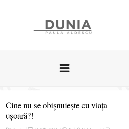
Evenimente
Stari afective
Cine nu se obișnuiește cu viața
Zice Dunia
ușoară?!
Călătorii
Cursuri povestite