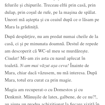
felurile și chipurile. Treceau elfii prin casă, prin
dulap, prin coșul de rufe, pe la mașina de spălat.
Uneori mă aștepta și cu ceaiul după ce o lăsam pe
Mara la grădiniță.
După despărțire, nu am predat numai cheile de la
casă, ci și pe minunata doamnă. Destul de repede
am descoperit că WC-ul meu se murdărește.
Ciudat!
Mi-am zis asta cu nasul aplecat în
toaletă.
N-am mai văzut așa ceva!
Înainte de
Mara, chiar dacă văzusem, nu mă interesa. După
Mara, totul era curat ca prin magie.
Magia am recuperat-o cu Domestos și cu
Denkmit. Mănușile de latex, galbene, de ce nu?!,
au ajuns un produs achiziționat la fiecare vizită în