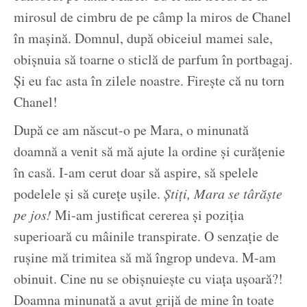
mirosul de cimbru de pe câmp la miros de Chanel
în mașină. Domnul, după obiceiul mamei sale,
obișnuia să toarne o sticlă de parfum în portbagaj.
Și eu fac asta în zilele noastre. Firește că nu torn
Chanel!
După ce am născut-o pe Mara, o minunată
doamnă a venit să mă ajute la ordine și curățenie
în casă. I-am cerut doar să aspire, să spelele
podelele și să curețe ușile.
Știți, Mara se târăște
pe jos!
Mi-am justificat cererea și poziția
superioară cu mâinile transpirate. O senzație de
rușine mă trimitea să mă îngrop undeva. M-am
obinuit. Cine nu se obișnuiește cu viața ușoară?!
Doamna minunată a avut grijă de mine în toate