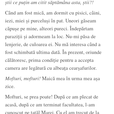
știi ce puțin am citit săptămâna asta, știi?!
Când am fost mică, am dormit cu pisici, câini,
iezi, miei și purceluși în pat. Uneori găseam
căpușe pe mine, alteori pureci. Îndepărtam
paraziții și adormeam la loc. Nu-mi păsa de
lenjerie, de culoarea ei. Nu mă interesa când a
fost schimbată ultima dată. În prezent, oriunde
călătoresc, prima condiție pentru a accepta
camera are legătură cu albeața cearșafurilor.
Mofturi, mofturi!
Maică mea în urma mea așa
zice.
Mofturi, se prea poate! După ce am plecat de
acasă, după ce am terminat facultatea, l-am
cunoscut pe tatăl Marei. Cu el am trecut de la