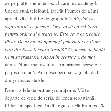
de pe platformele de socializare mă dă de gol.
Uneori sună telefonul, iar Făt Frumos deja îmi
apreciază calitățile de gospodină.
Ah, dai cu
aspiratorul, ce femeie! Auzi, tu să nu mă lauzi
pentru ordine și curățenie. Este ceva ce trebuie
făcut. De ce nu mă apreciezi pentru tot ce ți-am
citit din Russell seara trecută? Ce femeie nebună!
Cum să transformi ASTA în cearta? Cele mai
multe.
N-am mai ascultat. Am aruncat șervețele
pe jos cu ciudă. Am descoperit șervețelele de la
dm și abuzez de ele.
Detest zilele de ordine și curățenie. Mă țin
departe de citit, de scris, de lenea sebastiană.
Chiar am specificat în dialogul cu Făt Frumos.
Tu