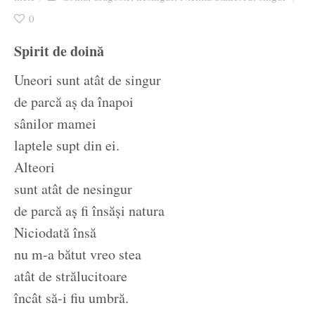
Ziua culorii
0
Spirit de doină
Uneori sunt atât de singur
de parcă aș da înapoi
sânilor mamei
laptele supt din ei.
Alteori
sunt atât de nesingur
de parcă aș fi însăși natura
Niciodată însă
nu m-a bătut vreo stea
atât de strălucitoare
încât să-i fiu umbră.