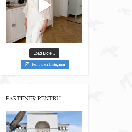
Load More...
Follow on Instagram
PARTENER PENTRU