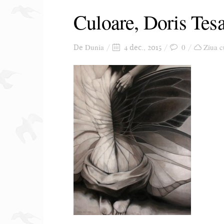
Culoare, Doris Tes
Dunia
0
Ziua c
De
4 dec., 2015