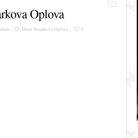
arkova Oplova
ulorii
Doris Tesarkova Oplova
0