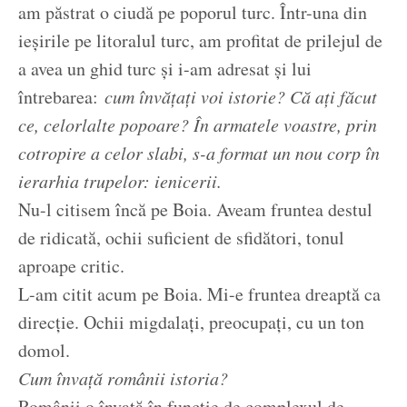
am păstrat o ciudă pe poporul turc. Într-una din
ieșirile pe litoralul turc, am profitat de prilejul de
a avea un ghid turc și i-am adresat și lui
întrebarea:
cum învățați voi istorie?
Că ați făcut
ce, celorlalte popoare? În armatele voastre, prin
cotropire a celor slabi, s-a format un nou corp în
ierarhia trupelor: ienicerii.
Nu-l citisem încă pe Boia. Aveam fruntea destul
de ridicată, ochii suficient de sfidători, tonul
aproape critic.
L-am citit acum pe Boia. Mi-e fruntea dreaptă ca
direcție. Ochii migdalați, preocupați, cu un ton
domol.
Cum învață românii istoria?
Românii o învață în funcție de complexul de