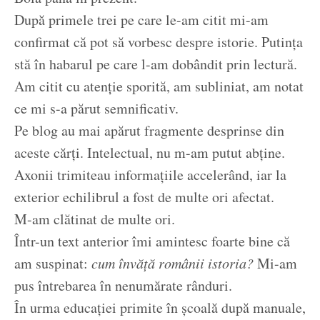
După primele trei pe care le-am citit mi-am
confirmat că pot să vorbesc despre istorie. Putința
stă în habarul pe care l-am dobândit prin lectură.
Am citit cu atenție sporită, am subliniat, am notat
ce mi s-a părut semnificativ.
Pe blog au mai apărut fragmente desprinse din
aceste cărți. Intelectual, nu m-am putut abține.
Axonii trimiteau informațiile accelerând, iar la
exterior echilibrul a fost de multe ori afectat.
M-am clătinat de multe ori.
Într-un text anterior îmi amintesc foarte bine că
am suspinat:
cum învăță românii istoria?
Mi-am
pus întrebarea în nenumărate rânduri.
În urma educației primite în școală după manuale,