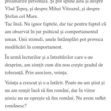
preamărire personală. Și pot spune asta și despre
Vlad Țepeș, și despre Mihai Viteazul, și despre
Ștefan cel Mare.
Tac însă. Nu ignor faptele, dar tac pentru faptul că
am observat în jur psihicul și comportamentul
uman. Unii stimuli, unele întâmplări pot provoca
modificări în comportament.
În urmă lecturilor și a întrebărilor care s-au
desprins, am simțit cum din nou crește gradul de
toleranță. Prin asociere, voința.
Voința a crescut și s-a întărit. Poate nu am știut și
nu am reușit încă să fim români, dar în viitor
nimic nu ne oprește să fim români. Nu avem suflet
românesc?