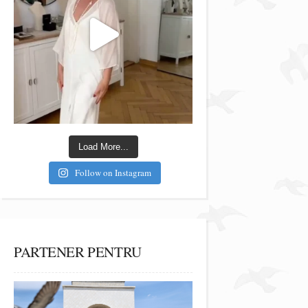
Load More...
Follow on Instagram
PARTENER PENTRU