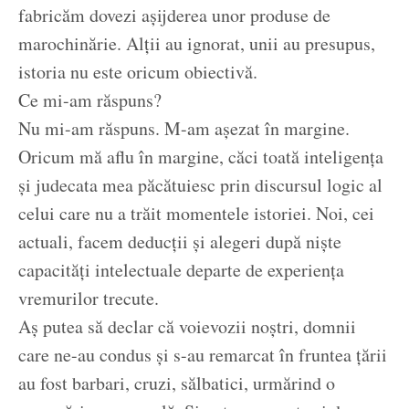
fabricăm dovezi așijderea unor produse de
marochinărie. Alții au ignorat, unii au presupus,
istoria nu este oricum obiectivă.
Ce mi-am răspuns?
Nu mi-am răspuns. M-am așezat în margine.
Oricum mă aflu în margine, căci toată inteligența
și judecata mea păcătuiesc prin discursul logic al
celui care nu a trăit momentele istoriei. Noi, cei
actuali, facem deducții și alegeri după niște
capacități intelectuale departe de experiența
vremurilor trecute.
Aș putea să declar că voievozii noștri, domnii
care ne-au condus și s-au remarcat în fruntea țării
au fost barbari, cruzi, sălbatici, urmărind o