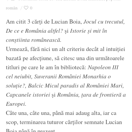
Ziua culorii
român
0
Am citit 3 cărți de Lucian Boia,
Jocul cu trecutul,
De ce e România altfel?
și
Istorie și mit în
conștiinta românească.
Urmează, fără nici un alt criteriu decât al intuiției
bazată pe afecțiune, să citesc una din următoarele
titluri pe care le am în bibliotecă:
Napoleon III
cel neiubit, Suveranii României Monarhia o
soluție?, Balcic Micul paradis al României Mari,
Capcanele istoriei
și
România, țara de frontieră a
Europei.
Câte una, câte una, până mai adaug alta, iar ca
scop, terminarea tuturor cărților semnate Lucian
Boia până în prezent.