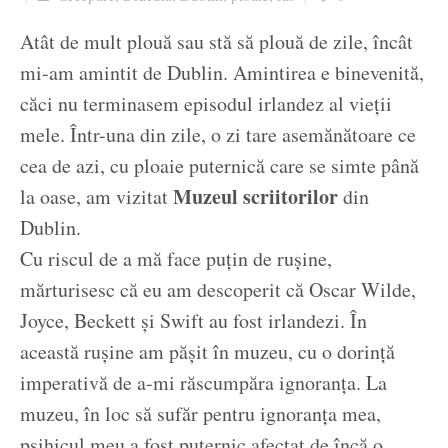
Ziua culorii
Atât de mult plouă sau stă să plouă de zile, încât
mi-am amintit de Dublin. Amintirea e binevenită,
căci nu terminasem episodul irlandez al vieții
mele. Într-una din zile, o zi tare asemănătoare ce
cea de azi, cu ploaie puternică care se simte până
Muzeul scriitorilor
la oase, am vizitat
din
Dublin.
Cu riscul de a mă face puțin de rușine,
mărturisesc că eu am descoperit că Oscar Wilde,
Joyce, Beckett și Swift au fost irlandezi. În
această rușine am pășit în muzeu, cu o dorință
imperativă de a-mi răscumpăra ignoranța. La
muzeu, în loc să sufăr pentru ignoranța mea,
psihicul meu a fost puternic afectat de încă o