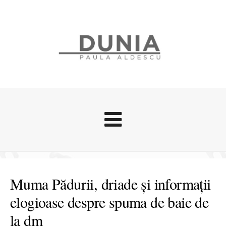
Evenimente
Stari afective
Muma Pădurii, driade și informații
Zice Dunia
elogioase despre spuma de baie de
Călătorii
la dm
Cursuri povestite