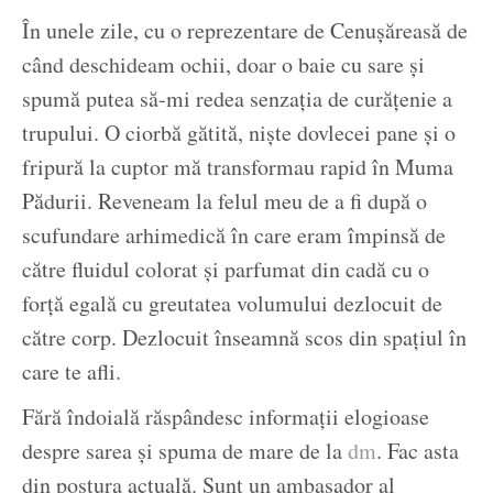
În unele zile, cu o reprezentare de Cenușăreasă de
când deschideam ochii, doar o baie cu sare și
spumă putea să-mi redea senzația de curățenie a
trupului. O ciorbă gătită, niște dovlecei pane și o
fripură la cuptor mă transformau rapid în Muma
Pădurii. Reveneam la felul meu de a fi după o
scufundare arhimedică în care eram împinsă de
către fluidul colorat și parfumat din cadă cu o
forță egală cu greutatea volumului dezlocuit de
către corp. Dezlocuit înseamnă scos din spațiul în
care te afli.
Fără îndoială răspândesc informații elogioase
despre sarea și spuma de mare de la
dm
. Fac asta
din postura actuală. Sunt un ambasador al