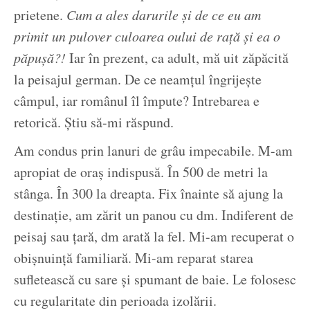
prietene.
Cum a ales darurile și de ce eu am
primit un pulover culoarea oului de rață și ea o
păpușă?!
Iar în prezent, ca adult, mă uit zăpăcită
la peisajul german. De ce neamțul îngrijește
câmpul, iar românul îl împute? Intrebarea e
retorică. Știu să-mi răspund.
Am condus prin lanuri de grâu impecabile. M-am
apropiat de oraș indispusă. În 500 de metri la
stânga. În 300 la dreapta. Fix înainte să ajung la
destinație, am zărit un panou cu dm. Indiferent de
peisaj sau țară, dm arată la fel. Mi-am recuperat o
obișnuință familiară. Mi-am reparat starea
sufletească cu sare și spumant de baie. Le folosesc
cu regularitate din perioada izolării.