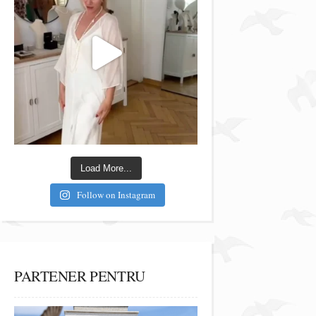
Load More...
Follow on Instagram
PARTENER PENTRU