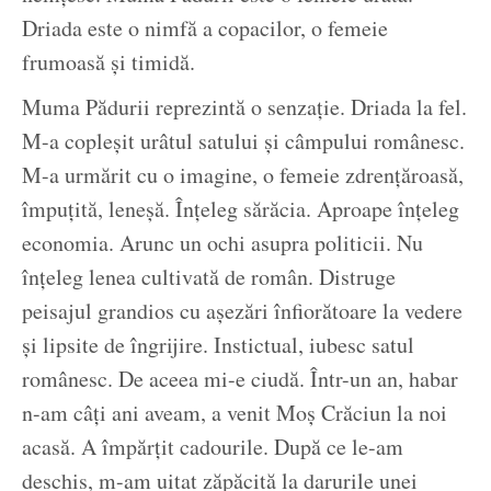
Driada este o nimfă a copacilor, o femeie
frumoasă și timidă.
Muma Pădurii reprezintă o senzație. Driada la fel.
M-a copleșit urâtul satului și câmpului românesc.
M-a urmărit cu o imagine, o femeie zdrențăroasă,
împuțită, leneșă. Înțeleg sărăcia. Aproape înțeleg
economia. Arunc un ochi asupra politicii. Nu
înțeleg lenea cultivată de român. Distruge
peisajul grandios cu așezări înfiorătoare la vedere
și lipsite de îngrijire. Instictual, iubesc satul
românesc. De aceea mi-e ciudă. Într-un an, habar
n-am câți ani aveam, a venit Moș Crăciun la noi
acasă. A împărțit cadourile. După ce le-am
deschis, m-am uitat zăpăcită la darurile unei