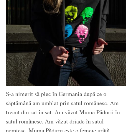
S-a nimerit să plec în Germania după ce o
săptămână am umblat prin satul românesc. Am
trecut din sat în sat. Am văzut Muma Pădurii în
satul românesc. Am văzut driade în satul
nemțesc. Muma Pădurii este o femeie urâtă.