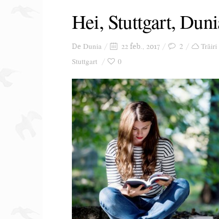
Hei, Stuttgart, Duni
Dunia
2
Trăiri
De
22 feb., 2017
Stuttgart
0