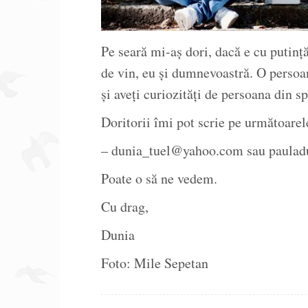
Pe seară mi-aș dori, dacă e cu putinț
de vin, eu și dumnevoastră. O persoană
și aveți curiozități de persoana din sp
Doritorii îmi pot scrie pe următoarel
– dunia_tuel@yahoo.com sau paula
Poate o să ne vedem.
Cu drag,
Dunia
Foto: Mile Sepetan