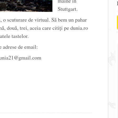
mâine în
Stuttgart.
ă, o scuturare de virtual. Să bem un pahar
, două, trei, aceia care citiți pe dunia.ro
atele tastelor.
e adrese de email:
dunia21@gmail.com