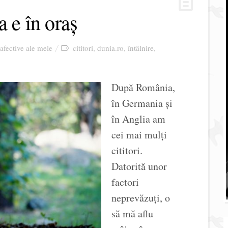
a e în oraș
 afective ale mele
cititori
dunia.ro
întâlnire
,
,
,
După România,
în Germania și
în Anglia am
cei mai mulți
cititori.
Datorită unor
factori
neprevăzuți, o
să mă aflu