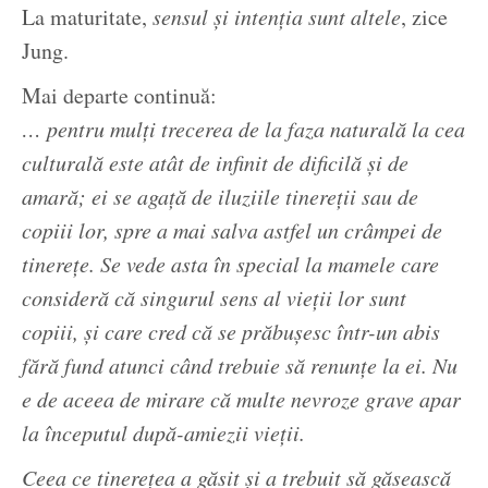
La maturitate,
sensul și intenția sunt altele
, zice
Jung.
Mai departe continuă:
… pentru mulți trecerea de la faza naturală la cea
culturală este atât de infinit de dificilă și de
amară; ei se agață de iluziile tinereții sau de
copiii lor, spre a mai salva astfel un crâmpei de
tinerețe. Se vede asta în special la mamele care
consideră că singurul sens al vieții lor sunt
copiii, și care cred că se prăbușesc într-un abis
fără fund atunci când trebuie să renunțe la ei. Nu
e de aceea de mirare că multe nevroze grave apar
la începutul după-amiezii vieții.
Ceea ce tinerețea a găsit și a trebuit să găsească