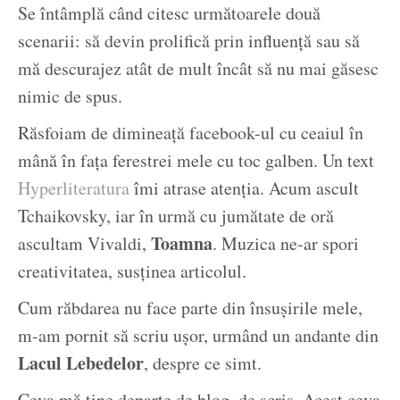
Se întâmplă când citesc următoarele două
scenarii: să devin prolifică prin influență sau să
mă descurajez atât de mult încât să nu mai găsesc
nimic de spus.
Răsfoiam de dimineață facebook-ul cu ceaiul în
mână în fața ferestrei mele cu toc galben. Un text
Hyperliteratura
îmi atrase atenția. Acum ascult
Tchaikovsky, iar în urmă cu jumătate de oră
Toamna
ascultam Vivaldi,
. Muzica ne-ar spori
creativitatea, susținea articolul.
Cum răbdarea nu face parte din însușirile mele,
m-am pornit să scriu ușor, urmând un andante din
Lacul Lebedelor
, despre ce simt.
Ceva mă ține departe de blog, de scris. Acest ceva