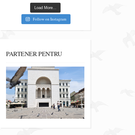
Load More...
Follow on Instagram
PARTENER PENTRU