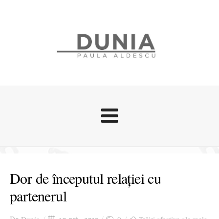
Evenimente
Stari afective
Dor de începutul relației cu
Zice Dunia
partenerul
Călătorii
Cursuri povestite