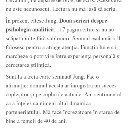
nu este necunoscut. Lectura nu mă lasă să scriu.
Două scrieri despre
În prezent citesc Jung,
psihologia analitică
. 117 pagini citite și nu au
scăpat multe fără sublinieri. Semnul exclamării îl
folosesc pentru a atrage atenția. Funcția lui e să
marcheze o potrivire între experiența personală și
cercetarea științică.
Sunt la a treia carte semnată Jung. Fac o
afirmație: domnul acesta ar înregistra un succes
copleșitor și pe cuplurile actuale. Am sentimentul
că a înțeles ca nimeni altul dinamica
parteneriatului. Mă face încrezătoare în starea de
bine a femeii de 40 de ani.