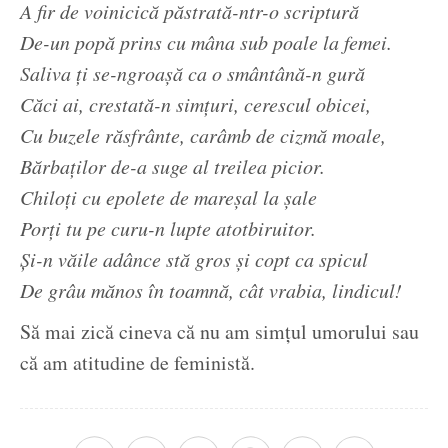
A fir de voinicică păstrată-ntr-o scriptură
De-un popă prins cu mâna sub poale la femei.
Saliva ți se-ngroașă ca o smântână-n gură
Căci ai, crestată-n simțuri, cerescul obicei,
Cu buzele răsfrânte, carâmb de cizmă moale,
Bărbaților de-a suge al treilea picior.
Chiloți cu epolete de mareșal la șale
Porți tu pe curu-n lupte atotbiruitor.
Și-n văile adânce stă gros și copt ca spicul
De grâu mănos în toamnă, cât vrabia, lindicul!
Să mai zică cineva că nu am simțul umorului sau
că am atitudine de feministă.