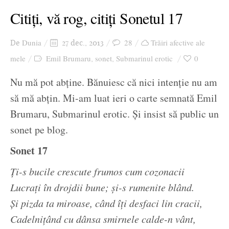
Citiți, vă rog, citiți Sonetul 17
Dunia
28
Trăiri afective ale
De
27 dec., 2013
mele
Emil Brumaru
sonet
Submarinul erotic
0
,
,
Nu mă pot abține. Bănuiesc că nici intenție nu am
să mă abțin. Mi-am luat ieri o carte semnată Emil
Brumaru, Submarinul erotic. Și insist să public un
sonet pe blog.
Sonet 17
Ți-s bucile crescute frumos cum cozonacii
Lucrați în drojdii bune; și-s rumenite blând.
Și pizda ta miroase, când îți desfaci lin cracii,
Cadelnițând cu dânsa smirnele calde-n vânt,