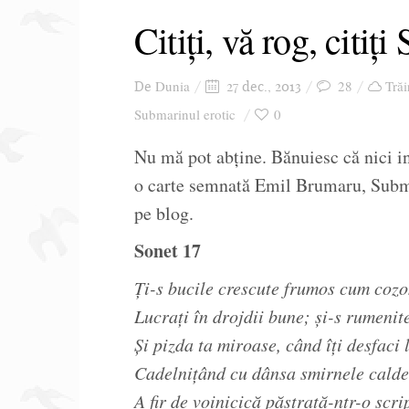
Citiți, vă rog, citiți
Dunia
28
Trăi
De
27 dec., 2013
Submarinul erotic
0
Nu mă pot abține. Bănuiesc că nici i
o carte semnată Emil Brumaru, Submar
pe blog.
Sonet 17
Ți-s bucile crescute frumos cum cozo
Lucrați în drojdii bune; și-s rumenit
Și pizda ta miroase, când îți desfaci l
Cadelnițând cu dânsa smirnele calde
A fir de voinicică păstrată-ntr-o scri