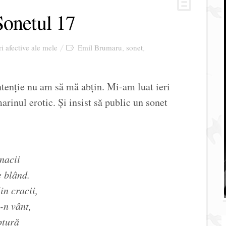
 Sonetul 17
ri afective ale mele
Emil Brumaru
sonet
,
,
ntenție nu am să mă abțin. Mi-am luat ieri
inul erotic. Și insist să public un sonet
nacii
e blând.
in cracii,
-n vânt,
ptură