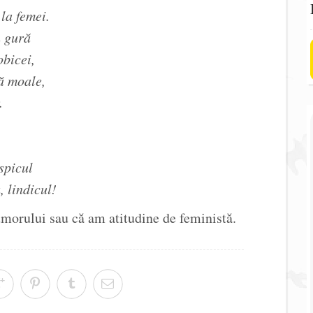
la femei.
n gură
obicei,
ă moale,
.
spicul
 lindicul!
morului sau că am atitudine de feministă.