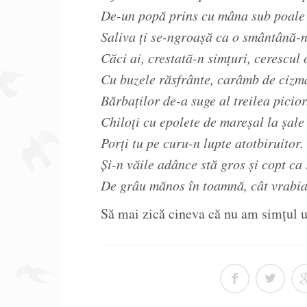
De-un popă prins cu mâna sub poale 
Saliva ți se-ngroașă ca o smântână-
Căci ai, crestată-n simțuri, cerescul 
Cu buzele răsfrânte, carâmb de cizm
Bărbaților de-a suge al treilea picior
Chiloți cu epolete de mareșal la șale
Porți tu pe curu-n lupte atotbiruitor.
Și-n văile adânce stă gros și copt ca 
De grâu mănos în toamnă, cât vrabia,
Să mai zică cineva că nu am simțul u