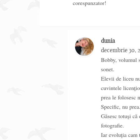
corespunzator!
dunia
decembrie 30, 
Bobby, volumul s
sonet.
Elevii de liceu n
cuvintele licenți
prea le folosesc n
Specific, nu prea
Găsesc totuși că 
fotografie.
Iar evoluția cam 