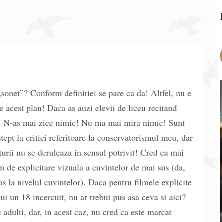
sonet”? Conform definitiei se pare ca da! Altfel, nu e
 acest plan! Daca as auzi elevii de liceu recitand
! N-as mai zice nimic! Nu ma mai mira nimic! Sunt
ept la critici referitoare la conservatorismul meu, dar
turii nu se deruleaza in sensul potrivit! Cred ca mai
lm de explicitare vizuala a cuvintelor de mai sus (da,
las la nivelul cuvintelor). Daca pentru filmele explicite
lui un 18 incercuit, nu ar trebui pus asa ceva si aici?
 adulti, dar, in acest caz, nu cred ca este marcat