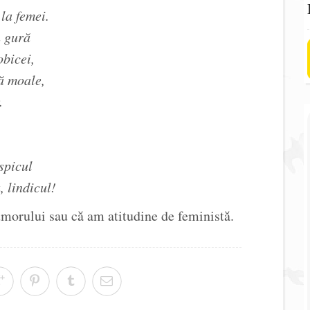
la femei.
n gură
obicei,
ă moale,
.
spicul
 lindicul!
morului sau că am atitudine de feministă.