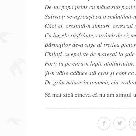
De-un popă prins cu mâna sub poale 
Saliva ți se-ngroașă ca o smântână-
Căci ai, crestată-n simțuri, cerescul 
Cu buzele răsfrânte, carâmb de cizm
Bărbaților de-a suge al treilea picior
Chiloți cu epolete de mareșal la șale
Porți tu pe curu-n lupte atotbiruitor.
Și-n văile adânce stă gros și copt ca 
De grâu mănos în toamnă, cât vrabia,
Să mai zică cineva că nu am simțul u