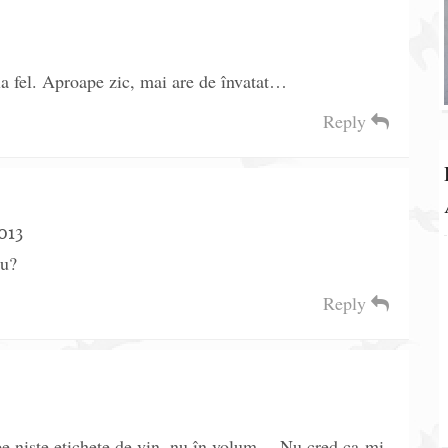
a fel. Aproape zic, mai are de învatat…
Reply
013
nu?
Reply
pe niste etichete de vin, nu în volum… Nu cred ca-mi