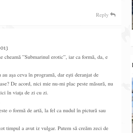
Reply
2013
e cheamă ”Submarinul erotic”, iar ca formă, da, e
u au așa ceva în programă, dar ești deranjat de
oase? De acord, nici mie nu-mi plac peste măsură, nu
ici în viața de zi cu zi.
.
este o formă de artă, la fel ca nudul în pictură sau
tot timpul a avut iz vulgar. Putem să creăm zeci de