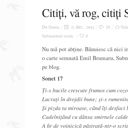
Citiți, vă rog, citiți
Dunia
28
Trăi
De
27 dec., 2013
Submarinul erotic
0
Nu mă pot abține. Bănuiesc că nici i
o carte semnată Emil Brumaru, Submar
pe blog.
Sonet 17
Ți-s bucile crescute frumos cum cozo
Lucrați în drojdii bune; și-s rumenit
Și pizda ta miroase, când îți desfaci l
Cadelnițând cu dânsa smirnele calde
A fir de voinicică păstrată-ntr-o scri