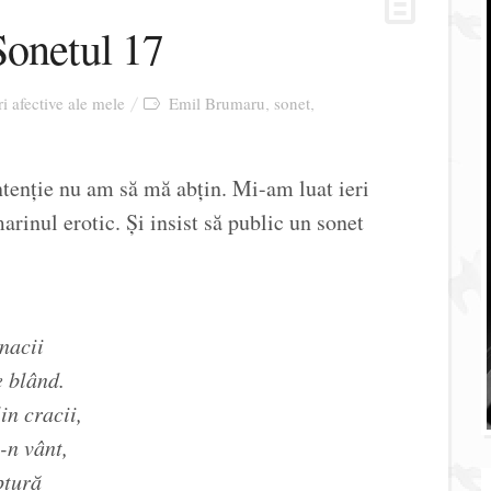
 Sonetul 17
ri afective ale mele
Emil Brumaru
sonet
,
,
ntenție nu am să mă abțin. Mi-am luat ieri
inul erotic. Și insist să public un sonet
nacii
e blând.
in cracii,
-n vânt,
ptură