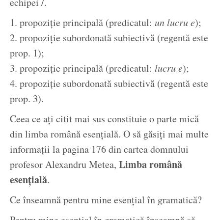
echipei /.
1. propoziție principală (predicatul:
un lucru e
);
2. propoziție subordonată subiectivă (regentă este
prop. 1);
3. propoziție principală (predicatul:
lucru e
);
4. propoziție subordonată subiectivă (regentă este
prop. 3).
Ceea ce ați citit mai sus constituie o parte mică
din limba română esențială. O să găsiți mai multe
informații la pagina 176 din cartea domnului
Limba română
profesor Alexandru Metea,
esențială
.
Ce înseamnă pentru mine esențial în gramatică?
Pentru mine esențial în gramatică înseamnă să