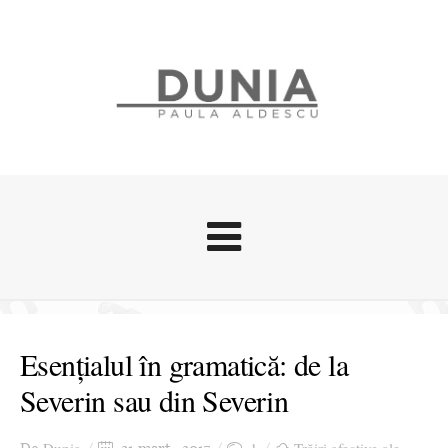
Evenimente
Stari afective
Esențialul în gramatică: de la
Zice Dunia
Severin sau din Severin
Călătorii
Cursuri povestite