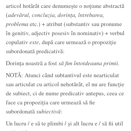
articol hotărât care denumește o noțiune abstractă
(
adevărul, concluzia, dorința, întrebarea,
problema
etc.) + atribut (substantiv sau pronume
în genitiv, adjectiv posesiv în nominativ) + verbul
copulativ
este
, după care urmează o propoziție
subordonată predicativă:
Dorința noastră a fost
să fim întotdeauna primii.
NOTĂ: Atunci când subtantivul este nearticulat
sau articulat cu articol nehotărât, el nu are funcție
de subiect, ci de nume predicativ antepus, ceea ce
face ca propoziția care urmează să fie
subordonată
subiectivă
:
Un lucru / e să te plimbi / și alt lucru e / să fii util