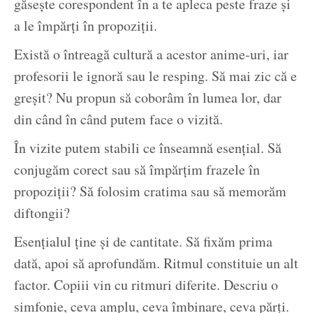
găsește corespondent în a te apleca peste fraze și
a le împărți în propoziții.
Există o întreagă cultură a acestor anime-uri, iar
profesorii le ignoră sau le resping. Să mai zic că e
greșit? Nu propun să coborâm în lumea lor, dar
din când în când putem face o vizită.
În vizite putem stabili ce înseamnă esențial. Să
conjugăm corect sau să împărțim frazele în
propoziții? Să folosim cratima sau să memorăm
diftongii?
Esențialul ține și de cantitate. Să fixăm prima
dată, apoi să aprofundăm. Ritmul constituie un alt
factor. Copiii vin cu ritmuri diferite. Descriu o
simfonie, ceva amplu, ceva îmbinare, ceva părți.