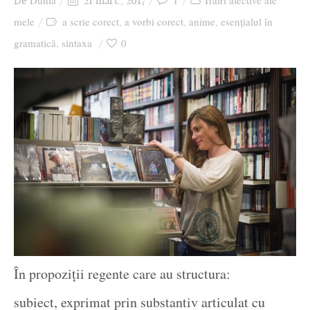
Dunia
1
Trăiri afective ale
De
21 mart., 2017
Ziua culorii
mele
a scrie corect
a vorbi corect
anime
esențialul în
,
,
,
gramatică
sintaxa
0
,
În propoziții regente care au structura:
subiect, exprimat prin substantiv articulat cu