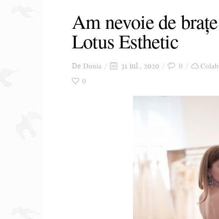
Am nevoie de brațe t
Lotus Esthetic
Dunia
0
Colab
De
31 iul., 2020
0