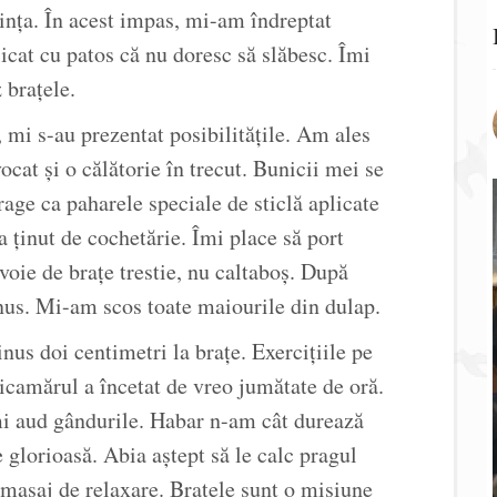
ința. În acest impas, mi-am îndreptat
icat cu patos că nu doresc să slăbesc. Îmi
 brațele.
 mi s-au prezentat posibilitățile. Am ales
ocat și o călătorie în trecut. Bunicii mei se
rage ca paharele speciale de sticlă aplicate
a ținut de cochetărie. Îmi place să port
voie de brațe trestie, nu caltaboș. După
nus. Mi-am scos toate maiourile din dulap.
nus doi centimetri la brațe. Exercițiile pe
picamărul a încetat de vreo jumătate de oră.
mi aud gândurile. Habar n-am cât durează
glorioasă. Abia aștept să le calc pragul
masaj de relaxare. Brațele sunt o misiune