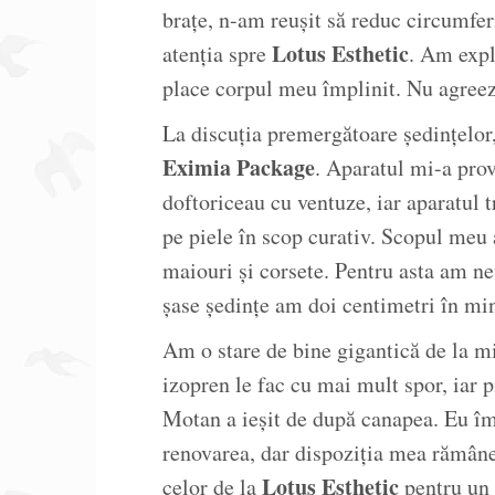
brațe, n-am reușit să reduc circumfer
Lotus Esthetic
atenția spre
. Am expl
place corpul meu împlinit. Nu agreez
La discuția premergătoare ședințelor,
Eximia Package
. Aparatul mi-a prov
doftoriceau cu ventuze, iar aparatul t
pe piele în scop curativ. Scopul meu 
maiouri și corsete. Pentru asta am ne
șase ședințe am doi centimetri în mi
Am o stare de bine gigantică de la mi
izopren le fac cu mai mult spor, iar 
Motan a ieșit de după canapea. Eu î
renovarea, dar dispoziția mea rămâne 
Lotus Esthetic
celor de la
pentru un 