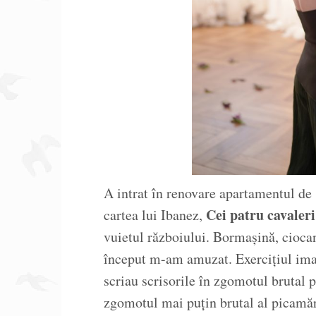
A intrat în renovare apartamentul de 
Cei patru cavaleri
cartea lui Ibanez,
vuietul războiului. Bormașină, ciocan
început m-am amuzat. Exercițiul imag
scriau scrisorile în zgomotul brutal p
zgomotul mai puțin brutal al picamăr