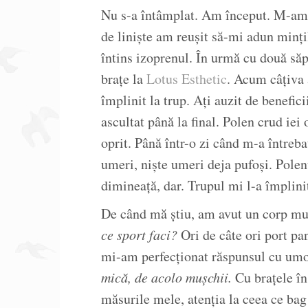
Nu s-a întâmplat. Am început. M-am
de liniște am reușit să-mi adun minț
întins izoprenul. În urmă cu două să
brațe la
Lotus Esthetic
. Acum câțiva
împlinit la trup. Ați auzit de benefi
ascultat până la final. Polen crud iei
oprit. Până într-o zi când m-a între
umeri, niște umeri deja pufoși. Pole
dimineață, dar. Trupul mi l-a împlini
De când mă știu, am avut un corp mu
ce sport faci?
Ori de câte ori port pan
mi-am perfecționat răspunsul cu um
mică, de acolo mușchii.
Cu brațele în
măsurile mele, atenția la ceea ce bag 