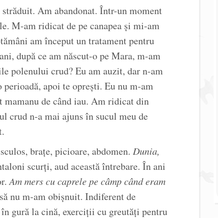
 străduit. Am abandonat. Într-un moment
ile. M-am ridicat de pe canapea și mi-am
ptămâni am început un tratament pentru
 ani, după ce am născut-o pe Mara, m-am
ciile polenului crud? Eu am auzit, dar n-am
 o perioadă, apoi te oprești. Eu nu m-am
bat mamanu de când iau. Am ridicat din
nul crud n-a mai ajuns în sucul meu de
t.
sculos, brațe, picioare, abdomen.
Dunia,
taloni scurți, aud această întrebare. În ani
or.
Am mers cu caprele pe câmp când eram
să nu m-am obișnuit. Indiferent de
în gură la cină, exerciții cu greutăți pentru