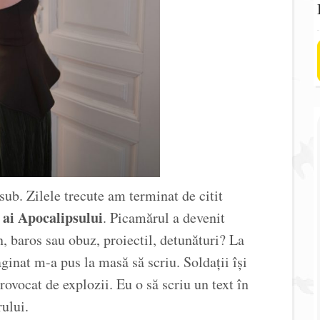
sub. Zilele trecute am terminat de citit
 ai Apocalipsului
. Picamărul a devenit
, baros sau obuz, proiectil, detunături? La
inat m-a pus la masă să scriu. Soldații își
rovocat de explozii. Eu o să scriu un text în
ului.