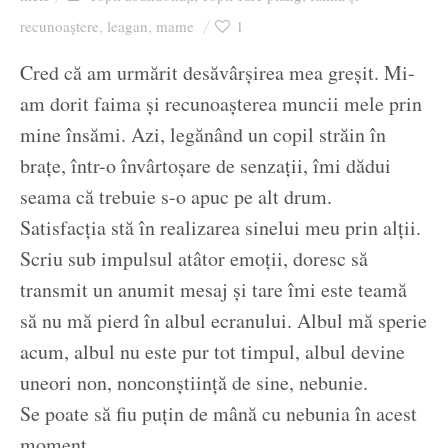
Ziua culorii
recunoaștere
leagan
mame
1
,
,
Cred că am urmărit desăvârșirea mea greșit. Mi-
am dorit faima și recunoașterea muncii mele prin
mine însămi. Azi, legănând un copil străin în
brațe, într-o învârtoșare de senzații, îmi dădui
seama că trebuie s-o apuc pe alt drum.
Satisfacția stă în realizarea sinelui meu prin alții.
Scriu sub impulsul atâtor emoții, doresc să
transmit un anumit mesaj și tare îmi este teamă
să nu mă pierd în albul ecranului. Albul mă sperie
acum, albul nu este pur tot timpul, albul devine
uneori non, nonconștiință de sine, nebunie.
Se poate să fiu puțin de mână cu nebunia în acest
moment.