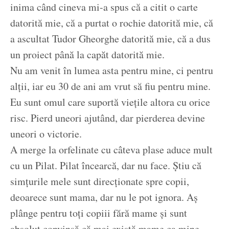
inima când cineva mi-a spus că a citit o carte
datorită mie, că a purtat o rochie datorită mie, că
a ascultat Tudor Gheorghe datorită mie, că a dus
un proiect până la capăt datorită mie.
Nu am venit în lumea asta pentru mine, ci pentru
alții, iar eu 30 de ani am vrut să fiu pentru mine.
Eu sunt omul care suportă viețile altora cu orice
risc. Pierd uneori ajutând, dar pierderea devine
uneori o victorie.
A merge la orfelinate cu câteva plase aduce mult
cu un Pilat. Pilat încearcă, dar nu face. Știu că
simțurile mele sunt direcționate spre copii,
deoarece sunt mama, dar nu le pot ignora. Aș
plânge pentru toți copiii fără mame și sunt
absolut convinsă că mai există mame ca mine.