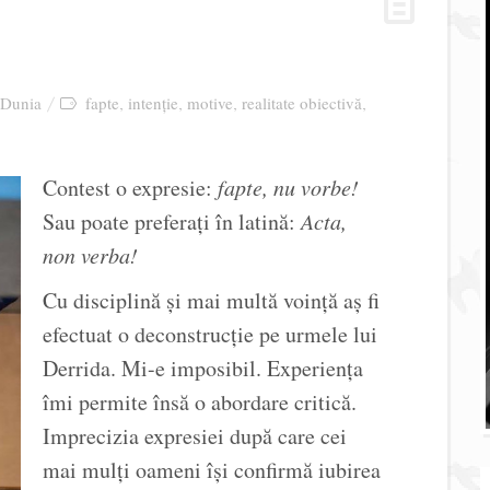
 Dunia
fapte
intenţie
motive
realitate obiectivă
,
,
,
,
Contest o expresie:
fapte, nu vorbe!
Sau poate preferaţi în latină:
Acta,
non verba!
Cu disciplină şi mai multă voinţă aş fi
efectuat o deconstrucţie pe urmele lui
Derrida. Mi-e imposibil. Experienţa
îmi permite însă o abordare critică.
Imprecizia expresiei după care cei
mai mulţi oameni îşi confirmă iubirea