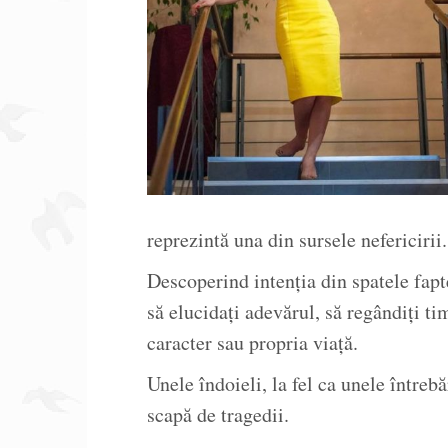
reprezintă una din sursele nefericirii.
Descoperind intenţia din spatele fapte
să elucidaţi adevărul, să regândiţi ti
caracter sau propria viaţă.
Unele îndoieli, la fel ca unele întreb
scapă de tragedii.