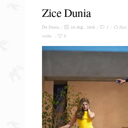
Zice Dunia
Dunia
1
Zice
De
10 aug., 2016
vorbe
0