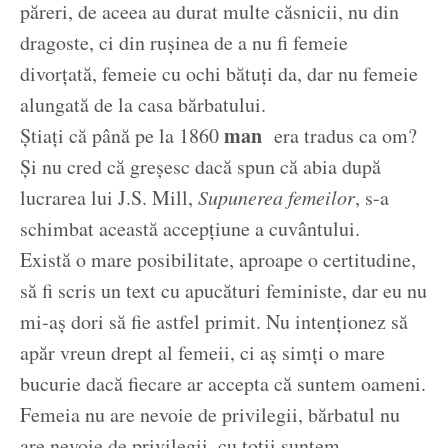
păreri, de aceea au durat multe căsnicii, nu din
dragoste, ci din rușinea de a nu fi femeie
divorțată, femeie cu ochi bătuți da, dar nu femeie
alungată de la casa bărbatului.
man
Știați că până pe la 1860
era tradus ca om?
Și nu cred că greșesc dacă spun că abia după
lucrarea lui J.S. Mill,
Supunerea femeilor
, s-a
schimbat această accepțiune a cuvântului.
Există o mare posibilitate, aproape o certitudine,
să fi scris un text cu apucături feministe, dar eu nu
mi-aș dori să fie astfel primit. Nu intenționez să
apăr vreun drept al femeii, ci aș simți o mare
bucurie dacă fiecare ar accepta că suntem oameni.
Femeia nu are nevoie de privilegii, bărbatul nu
are nevoie de privilegii, cu toții suntem