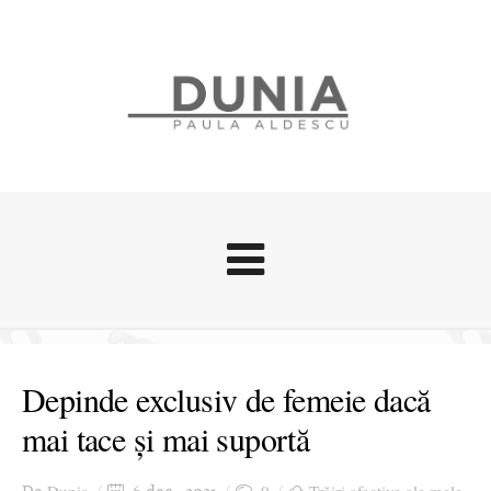
Evenimente
Stari afective
Depinde exclusiv de femeie dacă
Zice Dunia
mai tace și mai suportă
Călătorii
Cursuri povestite