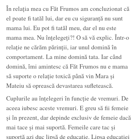
În relația mea cu Făt Frumos am concluzionat că
el poate fi tatăl lui, dar eu cu siguranță nu sunt
mama lui. Eu pot fi tatăl meu, dar el nu este
mama mea. Nu înțelegeți?! O să vă explic. Într-o
relație ne cărăm părinții, iar unul domină în
comportament. La mine domină tata. Iar când
domină, îmi amintesc că Făt Frumos nu e mama
să suporte o relație toxică până vin Mara și
Mateiu să oprească devastarea sufletească.
Cuplurile au înțelegeri în funcție de vremuri. De
aceea iubesc aceste vremuri. E greu să fii femeie
și în prezent, dar depinde exclusiv de femeie dacă
mai tace și mai suportă. Femeile care tac și
suportă azi duc lipsă de educație. Lipsa educației