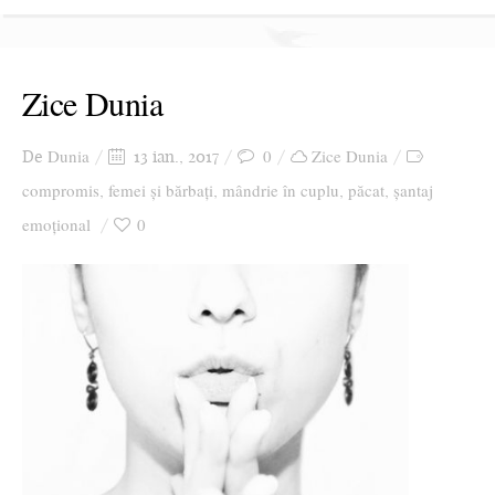
Zice Dunia
Dunia
0
Zice Dunia
De
13 ian., 2017
compromis
femei și bărbați
mândrie în cuplu
păcat
șantaj
,
,
,
,
emoțional
0