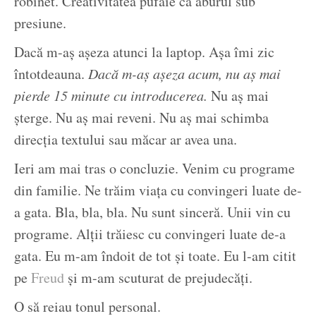
robinet. Creativitatea pufăie ca aburul sub
presiune.
Dacă m-aș așeza atunci la laptop. Așa îmi zic
întotdeauna.
Dacă m-aș așeza acum, nu aș mai
pierde 15 minute cu introducerea.
Nu aș mai
șterge. Nu aș mai reveni. Nu aș mai schimba
direcția textului sau măcar ar avea una.
Ieri am mai tras o concluzie. Venim cu programe
din familie. Ne trăim viața cu convingeri luate de-
a gata. Bla, bla, bla. Nu sunt sinceră. Unii vin cu
programe. Alții trăiesc cu convingeri luate de-a
gata. Eu m-am îndoit de tot și toate. Eu l-am citit
pe
Freud
și m-am scuturat de prejudecăți.
O să reiau tonul personal.