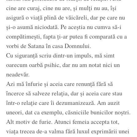
cine are curaj, cine nu are, și mulți nu au, își
asigură o viață plină de văicăreli, dar pe care nu
și-o asumă niciodată. Pe aceștia nu cumva să-i
compătimești, fapta ți-ar putea fi comparată cu a
vorbi de Satana în casa Domnului.
Cu siguranță scriu dintr-un impuls, mă simt
oarecum oarbă psihic, dar nu am notat nici un
neadevăr.
Azi mă înfurie și aceia care renunță fără să
încerce să salveze relația, dar și aceia care stau
într-o relație care îi dezumanizează. Am auzit
uneori, dat ca exemplu, căsniciile bunicilor noștri.
Alt motiv de furie. Atunci femeia accepta tot,
viața trecea de-a valma fără luxul exprimării unei