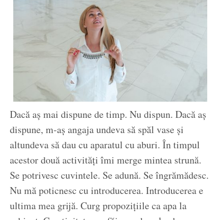
Dacă aș mai dispune de timp. Nu dispun. Dacă aș
dispune, m-aș angaja undeva să spăl vase și
altundeva să dau cu aparatul cu aburi. În timpul
acestor două activități îmi merge mintea strună.
Se potrivesc cuvintele. Se adună. Se îngrămădesc.
Nu mă poticnesc cu introducerea. Introducerea e
ultima mea grijă. Curg propozițiile ca apa la