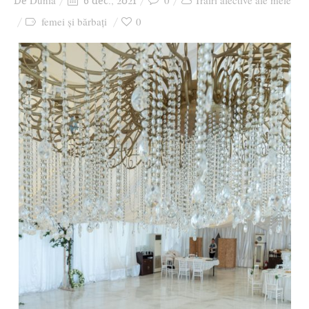
Dunia
0
Trăiri afective ale mele
De
6 dec., 2021
Ziua culorii
femei și bărbați
0