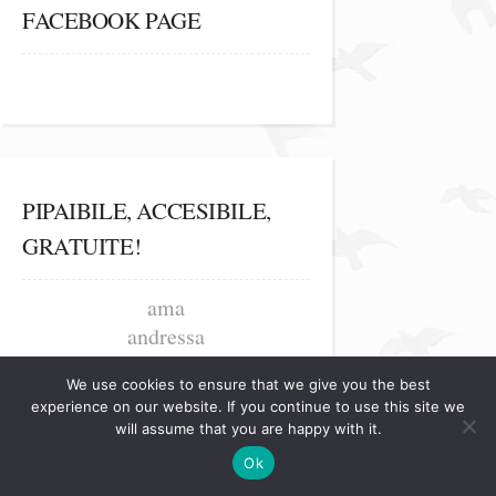
FACEBOOK PAGE
PIPAIBILE, ACCESIBILE,
GRATUITE!
ama
andressa
arakelian
We use cookies to ensure that we give you the best
blogu' lu' andra
experience on our website. If you continue to use this site we
dam167
will assume that you are happy with it.
dan vaideanu
Ok
dulceata de cirese albe si amare