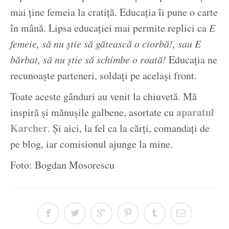
mai ține femeia la cratiță. Educația îi pune o carte
în mână. Lipsa educației mai permite replici ca
E
femeie, să nu știe să gătească o ciorbă!, sau E
bărbat, să nu știe să schimbe o roată!
Educația ne
recunoaște parteneri, soldați pe același front.
Toate aceste gânduri au venit la chiuvetă. Mă
aparatul
inspiră și mănușile galbene, asortate cu
Karcher
. Și aici, la fel ca la cărți, comandați de
pe blog, iar comisionul ajunge la mine.
Foto: Bogdan Mosorescu