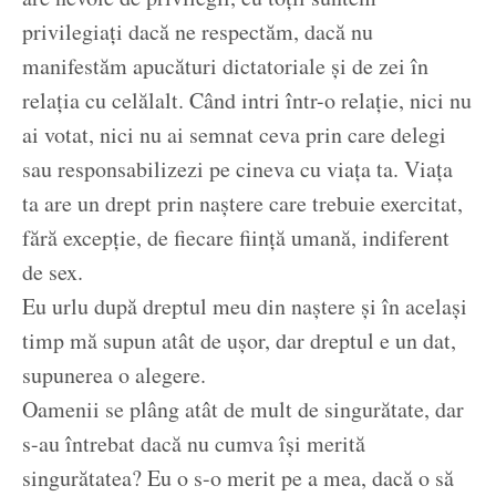
privilegiați dacă ne respectăm, dacă nu
manifestăm apucături dictatoriale și de zei în
relația cu celălalt. Când intri într-o relație, nici nu
ai votat, nici nu ai semnat ceva prin care delegi
sau responsabilizezi pe cineva cu viața ta. Viața
ta are un drept prin naștere care trebuie exercitat,
fără excepție, de fiecare ființă umană, indiferent
de sex.
Eu urlu după dreptul meu din naștere și în același
timp mă supun atât de ușor, dar dreptul e un dat,
supunerea o alegere.
Oamenii se plâng atât de mult de singurătate, dar
s-au întrebat dacă nu cumva își merită
singurătatea? Eu o s-o merit pe a mea, dacă o să