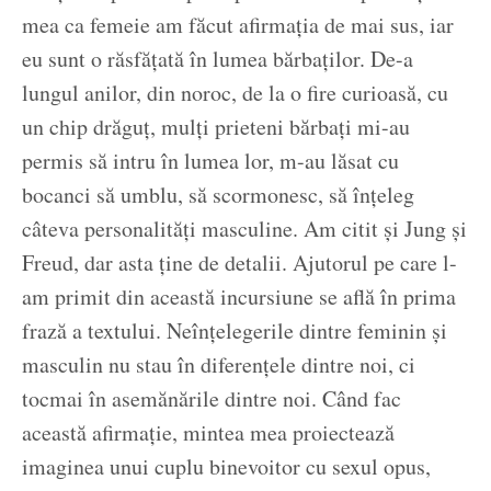
mea ca femeie am făcut afirmația de mai sus, iar
eu sunt o răsfățată în lumea bărbaților. De-a
lungul anilor, din noroc, de la o fire curioasă, cu
un chip drăguț, mulți prieteni bărbați mi-au
permis să intru în lumea lor, m-au lăsat cu
bocanci să umblu, să scormonesc, să înțeleg
câteva personalități masculine. Am citit și Jung și
Freud, dar asta ține de detalii. Ajutorul pe care l-
am primit din această incursiune se află în prima
frază a textului. Neînțelegerile dintre feminin și
masculin nu stau în diferențele dintre noi, ci
tocmai în asemănările dintre noi. Când fac
această afirmație, mintea mea proiectează
imaginea unui cuplu binevoitor cu sexul opus,