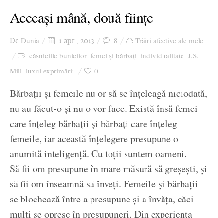
Aceeași mână, două ființe
Dunia
8
Trăiri afective ale mele
De
1 apr., 2013
căsniciile bunicilor
femei și bărbați
individualitate
J.S.
,
,
,
Mill
luxul exprimării
0
,
Bărbații și femeile nu or să se înțeleagă niciodată,
nu au făcut-o și nu o vor face. Există însă femei
care înțeleg bărbații și bărbați care înțeleg
femeile, iar această înțelegere presupune o
anumită inteligență. Cu toții suntem oameni.
Să fii om presupune în mare măsură să greșești, și
să fii om înseamnă să înveți. Femeile și bărbații
se blochează între a presupune și a învăța, căci
mulți se opresc în presupuneri. Din experiența