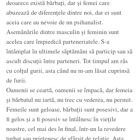
deoarece există bărbați, dar și femei care
abuzează de diferențele dintre noi, dar ei sunt
aceia care au nevoie de un psihanalist.
Asemănările dintre masculin și feminin sunt
acelea care împiedică parteneriatele. S-a
întâmplat în ultimele săptămâni să particip sau să
ascult discuții între parteneri. Tot timpul am râs
cu colțul gurii, asta când nu m-am lăsat cuprinsă
de furii.
Oamenii se ceartă, oamenii se împacă, dar femeia
și bărbatul nu iartă, nu trec cu vederea, nu permit.
Femeile sunt geloase, bărbații sunt posesivi, dar a
fi gelos și a fi posesiv se întâlnesc în viețile
noastre, cel mai des în final, într-un la revedere
turbat sau prietenesc de sfârșit de relație. Asta