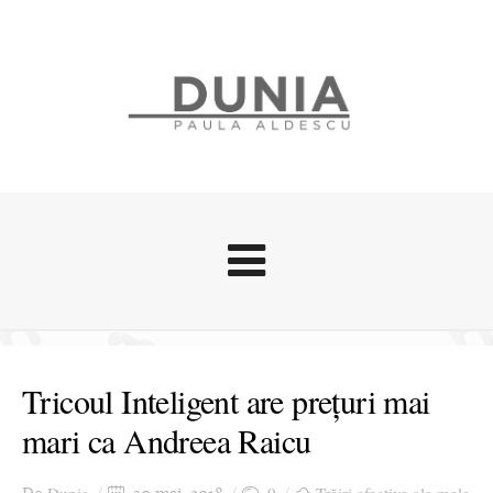
Evenimente
Stari afective
Tricoul Inteligent are prețuri mai
Zice Dunia
mari ca Andreea Raicu
Călătorii
Cursuri povestite