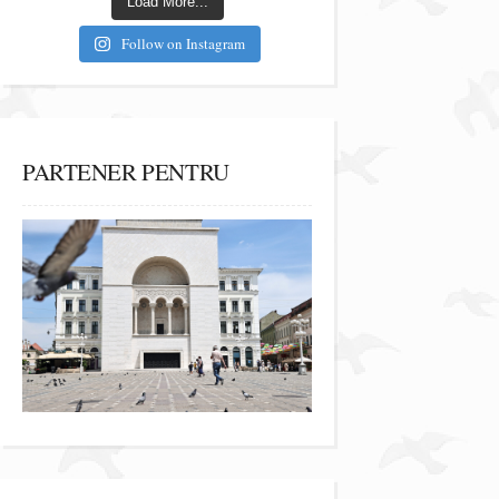
Load More...
Follow on Instagram
PARTENER PENTRU