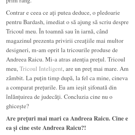
prim rang.
Contrar e ceea ce ați putea deduce, o pledoarie
pentru Bardash, imediat o să ajung să scriu despre
Tricoul meu. În toamnă sau în iarnă, când
magazinul prezenta privirii creațiile mai multor
designeri, m-am oprit la tricourile produse de
Andreea Raicu. Mi-a atras atenția prețul. Tricoul
meu,
Tricoul Inteligent
, are un preț mai mare. Am
zâmbit. La puțin timp după, la fel ca mine, cineva
a comparat prețurile. Eu am ieșit șifonată din
înlănțuirea de judecăți. Concluzia cine nu o
ghicește?
Are prețuri mai mari ca Andreea Raicu. Cine e
ea și cine este Andreea Raicu?!