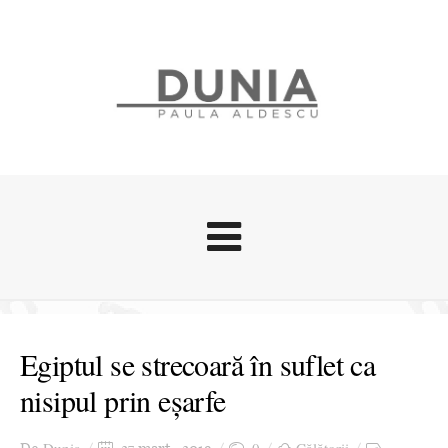
Evenimente
Stari afective
Egiptul se strecoară în suflet ca
Zice Dunia
nisipul prin eșarfe
Călătorii
Cursuri povestite