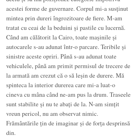
acestei forme de guvernare. Corpul mi-a susținut
mintea prin dureri îngrozitoare de fiere. M-am
tratat cu ceai de la beduini și pastile cu lucernă.
Când am călătorit la Cairo, toate mașinile și
autocarele s-au adunat într-o parcare. Teribile și
sinistre aceste opriri. Până s-au adunat toate
vehiculele, până am primit permisul de trecere de
la armată am crezut că o să leșin de durere. Mă
spinteca la interior durerea care mi-a luat-o
cineva cu mâna când ne-am pus la drum. Traseele
sunt stabilite și nu te abați de la. N-am simțit
vreun pericol, nu am observat nimic.
Frământările țin de imaginar și de forța desprinsă
din.