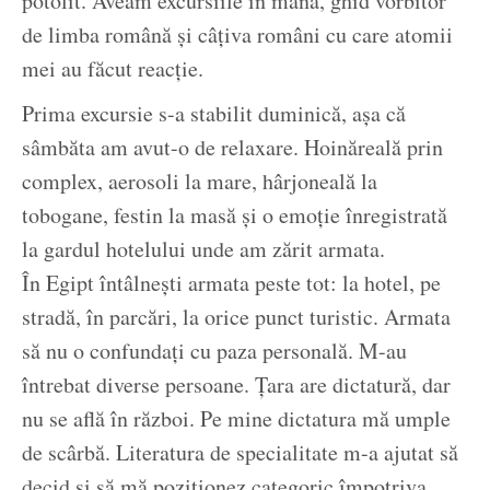
potolit. Aveam excursiile în mână, ghid vorbitor
de limba română și câțiva români cu care atomii
mei au făcut reacție.
Prima excursie s-a stabilit duminică, așa că
sâmbăta am avut-o de relaxare. Hoinăreală prin
complex, aerosoli la mare, hârjoneală la
tobogane, festin la masă și o emoție înregistrată
la gardul hotelului unde am zărit armata.
În Egipt întâlnești armata peste tot: la hotel, pe
stradă, în parcări, la orice punct turistic. Armata
să nu o confundați cu paza personală. M-au
întrebat diverse persoane. Țara are dictatură, dar
nu se află în război. Pe mine dictatura mă umple
de scârbă. Literatura de specialitate m-a ajutat să
decid și să mă poziționez categoric împotriva