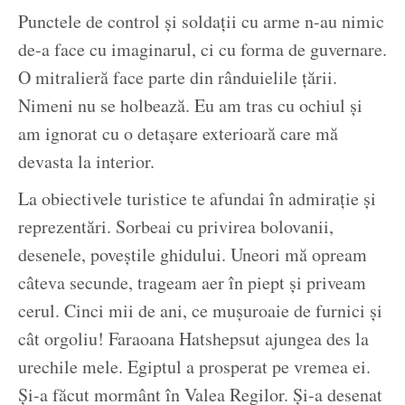
Punctele de control și soldații cu arme n-au nimic
de-a face cu imaginarul, ci cu forma de guvernare.
O mitralieră face parte din rânduielile țării.
Nimeni nu se holbează. Eu am tras cu ochiul și
am ignorat cu o detașare exterioară care mă
devasta la interior.
La obiectivele turistice te afundai în admirație și
reprezentări. Sorbeai cu privirea bolovanii,
desenele, poveștile ghidului. Uneori mă opream
câteva secunde, trageam aer în piept și priveam
cerul. Cinci mii de ani, ce mușuroaie de furnici și
cât orgoliu! Faraoana Hatshepsut ajungea des la
urechile mele. Egiptul a prosperat pe vremea ei.
Și-a făcut mormânt în Valea Regilor. Și-a desenat