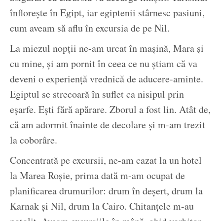
înflorește în Egipt, iar egiptenii stârnesc pasiuni,
cum aveam să aflu în excursia de pe Nil.
La miezul nopții ne-am urcat în mașină, Mara și
cu mine, și am pornit în ceea ce nu știam că va
deveni o experiență vrednică de aducere-aminte.
Egiptul se strecoară în suflet ca nisipul prin
eșarfe. Ești fără apărare. Zborul a fost lin. Atât de,
că am adormit înainte de decolare și m-am trezit
la coborâre.
Concentrată pe excursii, ne-am cazat la un hotel
la Marea Roșie, prima dată m-am ocupat de
planificarea drumurilor: drum în deșert, drum la
Karnak și Nil, drum la Cairo. Chitanțele m-au