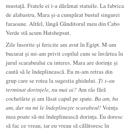
mustață. Fratele ei i-a dărâmat statuile. La fabrica
de alabastru, Mara și-a cumpărat bustul singurei
faraoane. Altfel, lângă Gânditorul meu din Cabo
Verde stă acum Hatshepsut.
Zile însorite și fericite am avut în Egipt. M-am
bucurat și mi-am privit copilul cum se învârtea în
jurul scarabeului cu interes. Mara are dorințe și
caută să le îndeplinească. Eu m-am retras din
grup care se rotea la sugestia ghidului.
Ți s-au
terminat dorințele, nu mai ai?
Am râs fără
cochetărie și am lăsat capul pe spate.
Ba am, ba
am, dar nu mi le îndeplinește scarabeul!
Voința
mea poate să-mi îndeplinească dorința. Eu doresc
să fac ce vreau, iar eu vreau să călătoresc în