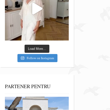
Load More...
Follow on Instagram
PARTENER PENTRU