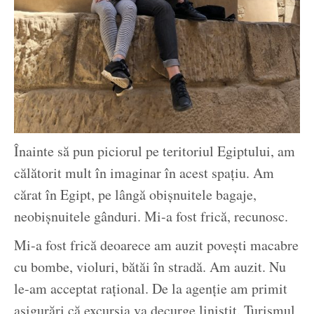
Înainte să pun piciorul pe teritoriul Egiptului, am
călătorit mult în imaginar în acest spațiu. Am
cărat în Egipt, pe lângă obișnuitele bagaje,
neobișnuitele gânduri. Mi-a fost frică, recunosc.
Mi-a fost frică deoarece am auzit povești macabre
cu bombe, violuri, bătăi în stradă. Am auzit. Nu
le-am acceptat rațional. De la agenție am primit
asigurări că excursia va decurge liniștit. Turismul