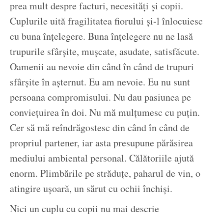
prea mult despre facturi, necesități și copii.
Cuplurile uită fragilitatea fiorului și-l înlocuiesc
cu buna înțelegere. Buna înțelegere nu ne lasă
trupurile sfârșite, mușcate, asudate, satisfăcute.
Oamenii au nevoie din când în când de trupuri
sfârșite în așternut. Eu am nevoie. Eu nu sunt
persoana compromisului. Nu dau pasiunea pe
conviețuirea în doi. Nu mă mulțumesc cu puțin.
Cer să mă reîndrăgostesc din când în când de
propriul partener, iar asta presupune părăsirea
mediului ambiental personal. Călătoriile ajută
enorm. Plimbările pe străduțe, paharul de vin, o
atingire ușoară, un sărut cu ochii închiși.
Nici un cuplu cu copii nu mai descrie