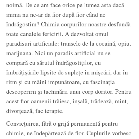
noimă. De ce am face orice pe lumea asta dacă
inima nu ne-ar da fior după fior când ne
îndrăgostim? Chimia corpurilor noastre desfundă
toate canalele fericirii. A dezvoltat omul
paradisuri artificiale: transele de la cocaină, opiu,
marijuana. Nici un paradis artificial nu se
compară cu sărutul îndrăgostiților, cu
îmbrățișările lipsite de suplețe în mișcări, dar în
ritm și cu mâini impunătoare, cu fascinația
descoperirii și tachinării unui corp doritor. Pentru
acest fior oamenii trăiesc, înșală, trădează, mint,
divorțează, fac terapie.
Conviețuirea, fără o grijă permanentă pentru
chimie, ne îndepărtează de fior. Cuplurile vorbesc