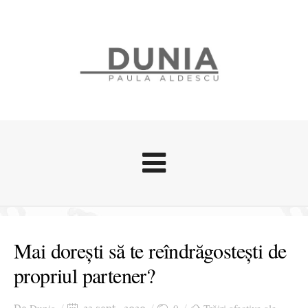
Evenimente
Stari afective
Mai dorești să te reîndrăgostești de
Zice Dunia
propriul partener?
Călătorii
Cursuri povestite