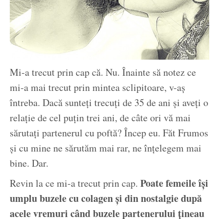
Mi-a trecut prin cap că. Nu. Înainte să notez ce
mi-a mai trecut prin mintea sclipitoare, v-aș
întreba. Dacă sunteți trecuți de 35 de ani și aveți o
relație de cel puțin trei ani, de câte ori vă mai
sărutați partenerul cu poftă? Încep eu. Făt Frumos
și cu mine ne sărutăm mai rar, ne înțelegem mai
bine. Dar.
Poate femeile își
Revin la ce mi-a trecut prin cap.
umplu buzele cu colagen și din nostalgie după
acele vremuri când buzele partenerului țineau