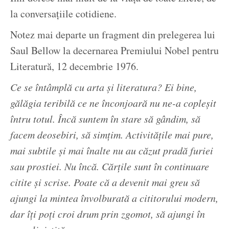
la conversațiile cotidiene.
Notez mai departe un fragment din prelegerea lui
Saul Bellow la decernarea Premiului Nobel pentru
Literatură, 12 decembrie 1976.
Ce se întâmplă cu arta și literatura? Ei bine,
gălăgia teribilă ce ne înconjoară nu ne-a copleșit
întru totul. Încă suntem în stare să gândim, să
facem deosebiri, să simțim. Activitățile mai pure,
mai subtile și mai înalte nu au căzut pradă furiei
sau prostiei. Nu încă. Cărțile sunt în continuare
citite și scrise. Poate că a devenit mai greu să
ajungi la mintea învolburată a cititorului modern,
dar îți poți croi drum prin zgomot, să ajungi în