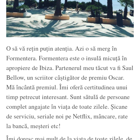
O să vă rețin puțin atenția. Azi o să merg în
Formentera. Formentera este o insulă micuță în
apropiere de Ibiza. Partenerul meu tăcut va fi Saul
Bellow, un scriitor câștigător de premiu Oscar.
Mă încântă premiul. Îmi oferă certitudinea unui
timp petrecut interesant. Sunt sătulă de persoane
complet angajate în viața de toate zilele. Șicane
de serviciu, seriale noi pe Netflix, mâncare, rate
la bancă, meșteri etc!
Îmi doresc mai mult de la viața de toate zilele, de