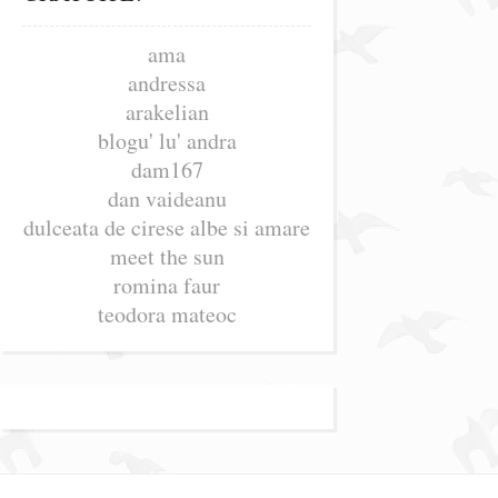
ama
andressa
arakelian
blogu' lu' andra
dam167
dan vaideanu
dulceata de cirese albe si amare
meet the sun
romina faur
teodora mateoc