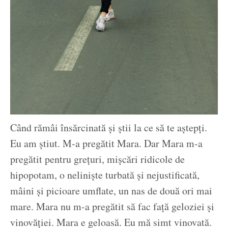
Când rămâi însărcinată și știi la ce să te aștepți.
Eu am știut. M-a pregătit Mara. Dar Mara m-a
pregătit pentru grețuri, mișcări ridicole de
hipopotam, o neliniște turbată și nejustificată,
mâini și picioare umflate, un nas de două ori mai
mare. Mara nu m-a pregătit să fac față geloziei și
vinovăției. Mara e geloasă. Eu mă simt vinovată.