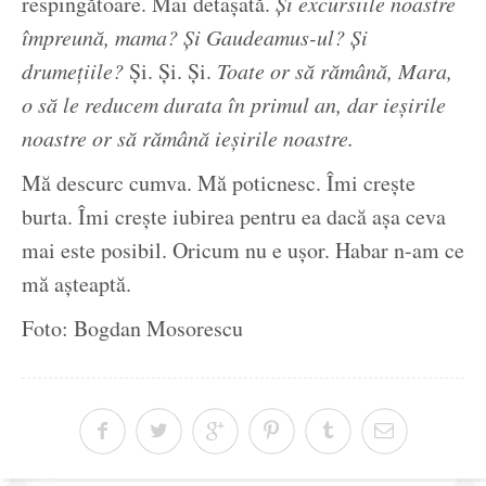
respingătoare. Mai detașată.
Și excursiile noastre
împreună, mama? Și Gaudeamus-ul? Și
drumețiile?
Și. Și. Și.
Toate or să rămână, Mara,
o să le reducem durata în primul an, dar ieșirile
noastre or să rămână ieșirile noastre.
Mă descurc cumva. Mă poticnesc. Îmi crește
burta. Îmi crește iubirea pentru ea dacă așa ceva
mai este posibil. Oricum nu e ușor. Habar n-am ce
mă așteaptă.
Foto: Bogdan Mosorescu