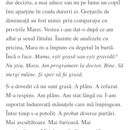
dar decizia, a mai aduce sau nu pe lume un copil
îmi aparține în ciuda durerii ei. Grețurile de
dimineață au fost nimic prin comparație cu
privirile Marei. Vestea i-am dat-o după ce am
aflat și sexul fătului. Înainte de analizele cu
pricina, Mara m-a împuns cu degetul în burtă.
Încă o face.
Mama, ești grasă sau ești gravidă?
Nu știu, Mara. Am programare la doctor. Bine. Să
mergi mâine. Și sper să fii grasă.
S-a dovedit că nu sunt grasă. A plâns. A refuzat.
M-a respins. Am plâns. Am stat lângă ea. I-am
suportat îndurerată mânuțele care mă împingeau.
Între timp s-a potolit. A probat diverse purtări.
Mai ascultătoare. Mai furioasă. Mai