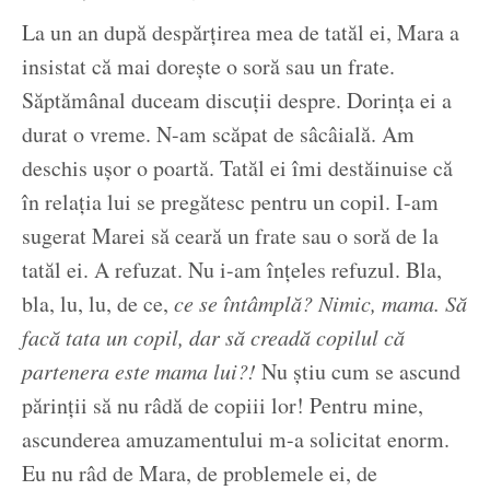
La un an după despărțirea mea de tatăl ei, Mara a
insistat că mai dorește o soră sau un frate.
Săptămânal duceam discuții despre. Dorința ei a
durat o vreme. N-am scăpat de sâcâială. Am
deschis ușor o poartă. Tatăl ei îmi destăinuise că
în relația lui se pregătesc pentru un copil. I-am
sugerat Marei să ceară un frate sau o soră de la
tatăl ei. A refuzat. Nu i-am înțeles refuzul. Bla,
bla, lu, lu, de ce,
ce se întâmplă? Nimic, mama. Să
facă tata un copil, dar să creadă copilul că
partenera este mama lui?!
Nu știu cum se ascund
părinții să nu râdă de copiii lor! Pentru mine,
ascunderea amuzamentului m-a solicitat enorm.
Eu nu râd de Mara, de problemele ei, de