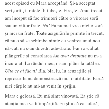
acest episod cu Mara acceptând. Și-a acceptat
verișorii și fratele. Îi iubește. Firește! Anul trecut
am început să fac trimiteri către o viitoare soră
sau un viitor frate.
Nu!
Ea nu mai vrea nici o soră
și nici un frate. Toate asigurările primite în trecut,
că nu o să se schimbe nimic cu venirea unui nou
născut, nu s-au dovedit adevărate. I-am ascultat
plângerile și consolarea
Am avut dreptate
nu m-a
încurajat. La rândul meu, m-am plâns la tatăl ei.
Uite ce ai făcut!
Bla, bla, lu, lu acuzațiile și
reprosurile nu demonstrează nici o utilitate. Parcă
nici cărțile nu mi-au venit în sprijin.
Mara e geloasă. Eu mă simt vinovată. Ea știe că
atenția mea va fi împărțită. Eu știu că ea suferă,