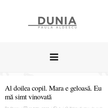
Evenimente
Stari afective
Al doilea copil. Mara e geloasă. Eu
Zice Dunia
mă simt vinovată
Călătorii
Cursuri povestite