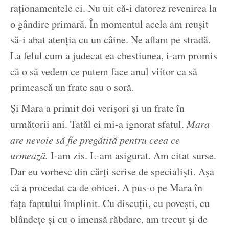
raționamentele ei. Nu uit că-i datorez revenirea la
o gândire primară. În momentul acela am reușit
să-i abat atenția cu un câine. Ne aflam pe stradă.
La felul cum a judecat ea chestiunea, i-am promis
că o să vedem ce putem face anul viitor ca să
primească un frate sau o soră.
Și Mara a primit doi verișori și un frate în
următorii ani. Tatăl ei mi-a ignorat sfatul.
Mara
are nevoie să fie pregătită pentru ceea ce
urmează.
I-am zis. L-am asigurat. Am citat surse.
Dar eu vorbesc din cărți scrise de specialiști. Așa
că a procedat ca de obicei. A pus-o pe Mara în
fața faptului împlinit. Cu discuții, cu povești, cu
blândețe și cu o imensă răbdare, am trecut și de