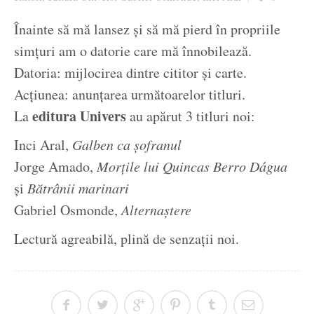
Ziua culorii
Înainte să mă lansez și să mă pierd în propriile
simțuri am o datorie care mă înnobilează.
Datoria: mijlocirea dintre cititor și carte.
Acțiunea: anunțarea următoarelor titluri.
editura Univers
La
au apărut 3 titluri noi:
Inci Aral,
Galben ca șofranul
Jorge Amado,
Morţile lui Quincas Berro Dágua
și
Bătrânii marinari
Gabriel Osmonde,
Alternaștere
Lectură agreabilă, plină de senzații noi.