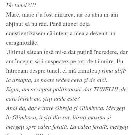
Un tunel?!!!
Mare, mare i-a fost mirarea, iar eu abia m-am
abținut să nu râd. Până atunci deja
conștientizasem că intenția mea a devenit un
caraghiozlâc.
Ultimul sătean însă mi-a dat puțină încredere, dar
am început să-i suspectez pe toți de tăinuire. Eu
întrebam despre tunel, el mă trimitea
prima uliță
la dreapta, se poate vedea ceva și de aici.
Sigur, am acceptat politicoasă, dar TUNELUL de
care întreb eu, știți unde este?
Apoi da, dar e între Obreja și Glimboca. Mergeți
în Glimboca, ieșiți din sat, lăsați mașina și
mergeți spre calea ferată. La calea ferată, mergeți