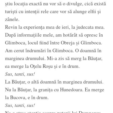
știu locația exactă nu vor să o divulge, cică există
turiști cu intenții rele care vor să alunge elfii și
zânele.
Revin la experiența mea de ieri, la judecata mea.
După informațiile mele, am hotărât să opresc în
Glimboca, locul fiind între Obreja și Glimboca.
Am cerut îndrumări în Glimboca. O doamnă în
marginea drumului. Mi-a zis să merg la Băuțar,
ea merge la Oțelu Roșu și e în drum.
Sus, tanti, sus!
La Băuțar, o altă doamnă în marginea drumului.
Nu la Băuțar, la granița cu Hunedoara. Ea merge
la Bucova, e în drum.
Sus, tanti, sus!
Ne-a atras atenția asupra puterii lui Dumnezeu