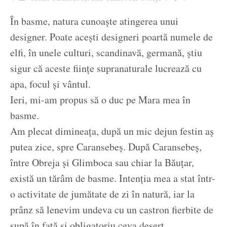
Ziua culorii
În basme, natura cunoaște atingerea unui
designer. Poate acești designeri poartă numele de
elfi, în unele culturi, scandinavă, germană, știu
sigur că aceste ființe supranaturale lucrează cu
apa, focul și vântul.
Ieri, mi-am propus să o duc pe Mara mea în
basme.
Am plecat dimineața, după un mic dejun festin aș
putea zice, spre Caransebeș. După Caransebeș,
între Obreja și Glimboca sau chiar la Băuțar,
există un tărâm de basme. Intenția mea a stat într-
o activitate de jumătate de zi în natură, iar la
prânz să lenevim undeva cu un castron fierbite de
supă în față și obligatoriu ceva desert.