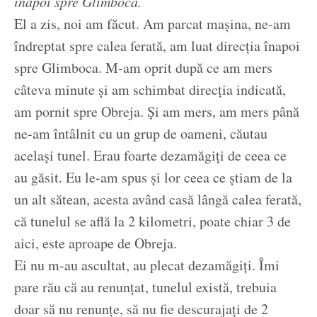
înapoi spre Glimboca.
El a zis, noi am făcut. Am parcat mașina, ne-am
îndreptat spre calea ferată, am luat direcția înapoi
spre Glimboca. M-am oprit după ce am mers
câteva minute și am schimbat direcția indicată,
am pornit spre Obreja. Și am mers, am mers până
ne-am întâlnit cu un grup de oameni, căutau
același tunel. Erau foarte dezamăgiți de ceea ce
au găsit. Eu le-am spus și lor ceea ce știam de la
un alt sătean, acesta având casă lângă calea ferată,
că tunelul se află la 2 kilometri, poate chiar 3 de
aici, este aproape de Obreja.
Ei nu m-au ascultat, au plecat dezamăgiți. Îmi
pare rău că au renunțat, tunelul există, trebuia
doar să nu renunțe, să nu fie descurajați de 2