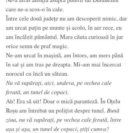
care ne-a scos-o în cale.
Între cele două județe nu am descoperit nimic, dar
am urcat puțin pe munte și acolo, în aer rece, eu
am încălzit pământul. Mara căuta curioasă în jur
orice semn de praf magic.
Ne-am urcat în mașină, am întors, am mers până
în sat și am tras pe dreapta. Mi-am mai încercat
norocul cu încă un sătean.
Nu vă supărați, aici, undeva, pe vechea cale
ferată, un tunel de copaci.
Ah! Era să uit! Doar o mică paranteză. În Oțelu
Roșu am întrebat un polițist despre tunel.
Bună
ziua, nu vă supărați, pe vechea cale ferată, între
așa și așa, un tunel de copaci, știți cumva?