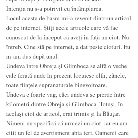
Intenția nu s-a potrivit cu întâmplarea.
Locul acesta de basm mi-a revenit dintr-un articol
de pe internet. Știți acele articole care vă fac
cunoscut de la început că aveți în față un ciot. Nu
întreb. Cine stă pe internet, a dat peste cioturi. Eu
m-am dus după unul.
Undeva între Obreja și Glimboca se alfă o veche
cale ferată unde în prezent locuiesc elfii, zânele,
toate ființele supranaturale binevoitoare.
Undeva e foarte vag, căci undeva se pierde între
kilometri dintre Obreja și Glimboca. Totuși, în
același ciot de articol, erai trimis și la Băuțar.
Nimeni nu specifică că urmezi un ciot, iar eu am
citit un fel de avertisment abia ieri. Oamenii care