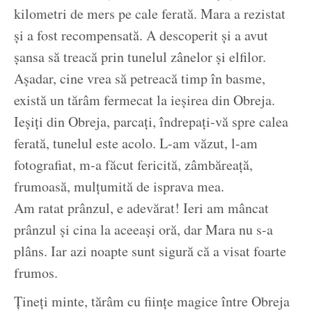
kilometri de mers pe cale ferată. Mara a rezistat
și a fost recompensată. A descoperit și a avut
șansa să treacă prin tunelul zânelor și elfilor.
Așadar, cine vrea să petreacă timp în basme,
există un tărâm fermecat la ieșirea din Obreja.
Ieșiți din Obreja, parcați, îndrepați-vă spre calea
ferată, tunelul este acolo. L-am văzut, l-am
fotografiat, m-a făcut fericită, zâmbăreață,
frumoasă, mulțumită de isprava mea.
Am ratat prânzul, e adevărat! Ieri am mâncat
prânzul și cina la aceeași oră, dar Mara nu s-a
plâns. Iar azi noapte sunt sigură că a visat foarte
frumos.
Țineți minte, tărâm cu ființe magice între Obreja