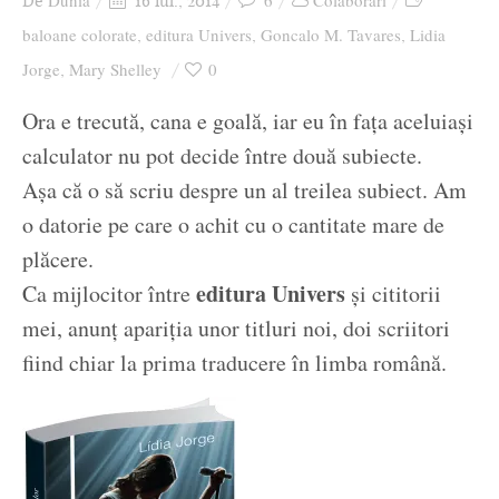
Dunia
6
Colaborari
De
16 iul., 2014
Ziua culorii
baloane colorate
editura Univers
Goncalo M. Tavares
Lidia
,
,
,
Jorge
Mary Shelley
0
,
Ora e trecută, cana e goală, iar eu în fața aceluiași
calculator nu pot decide între două subiecte.
Așa că o să scriu despre un al treilea subiect. Am
o datorie pe care o achit cu o cantitate mare de
plăcere.
editura Univers
Ca mijlocitor între
și cititorii
mei, anunț apariția unor titluri noi, doi scriitori
fiind chiar la prima traducere în limba română.