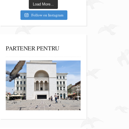
Load More...
Follow on Instagram
PARTENER PENTRU