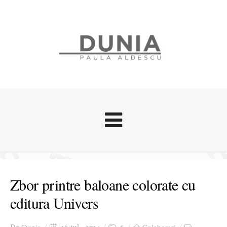
Evenimente
Stari afective
Zbor printre baloane colorate cu
Zice Dunia
editura Univers
Călătorii
Cursuri povestite