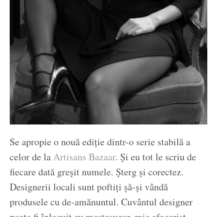
Se apropie o nouă ediție dintr-o serie stabilă a
celor de la
Artisans Bazaar
. Și eu tot le scriu de
fiecare dată greșit numele. Șterg și corectez.
Designerii locali sunt poftiți șă-și vândă
produsele cu de-amănuntul. Cuvântul designer
poate fi înlocuit cu meșteșugar, mic afacerist,