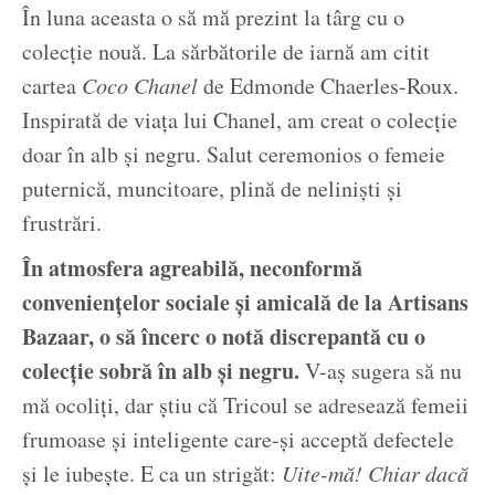
În luna aceasta o să mă prezint la târg cu o
colecție nouă. La sărbătorile de iarnă am citit
cartea
Coco Chanel
de Edmonde Chaerles-Roux.
Inspirată de viața lui Chanel, am creat o colecție
doar în alb și negru. Salut ceremonios o femeie
puternică, muncitoare, plină de neliniști și
frustrări.
În atmosfera agreabilă, neconformă
conveniențelor sociale și amicală de la Artisans
Bazaar, o să încerc o notă discrepantă cu o
colecție sobră în alb și negru.
V-aș sugera să nu
mă ocoliți, dar știu că Tricoul se adresează femeii
frumoase și inteligente care-și acceptă defectele
și le iubește. E ca un strigăt:
Uite-mă! Chiar dacă