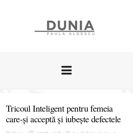
Evenimente
Stari afective
Tricoul Inteligent pentru femeia
Zice Dunia
care-și acceptă și iubește defectele
Călătorii
Cursuri povestite