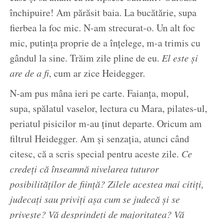
închipuire! Am părăsit baia. La bucătărie, supa
fierbea la foc mic. N-am strecurat-o. Un alt foc
mic, putința proprie de a înțelege, m-a trimis cu
gândul la sine. Trăim zile pline de eu.
El este și
are de a fi
, cum ar zice Heidegger.
N-am pus mâna ieri pe carte. Faianța, mopul,
supa, spălatul vaselor, lectura cu Mara, pilates-ul,
periatul pisicilor m-au ținut departe. Oricum am
filtrul Heidegger. Am și senzația, atunci când
citesc, că a scris special pentru aceste zile.
Ce
credeți că înseamnă nivelarea tuturor
posibilităților de ființă? Zilele acestea mai citiți,
judecați sau priviți așa cum se judecă și se
privește? Vă desprindeți de majoritatea? Vă