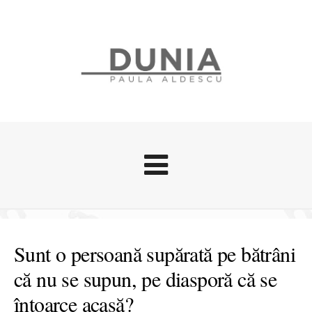
Evenimente
Stari afective
Sunt o persoană supărată pe bătrâni
Zice Dunia
că nu se supun, pe diasporă că se
Călătorii
întoarce acasă?
Cursuri povestite