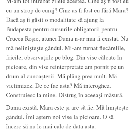
M-am tot întrebat zilele acestea. Cine aș fi fost eu
cu un strop de curaj? Cine aș fi fost eu fără Mara?
Dacă aș fi găsit o modalitate să ajung la
Budapesta pentru cursurile obligatorii pentru
Crucea Roșie, atunci Dunia n-ar mai fi existat. Nu
mă neliniștește gândul. Mi-am turnat flecărelile,
fricile, observațiile pe blog. Din vise călcate în
picioare, din vise reinterpretate am pornit pe un
drum al cunoașterii. Mă plâng prea mult. Mă
victimizez. De ce fac asta? Mă interoghez.
Construiesc la mine. Distrug în aceeași măsură.
Dunia există. Mara este și are să fie. Mă liniștește
gândul. Îmi aștern noi vise la picioare. O să
încerc să nu le mai calc de data asta.