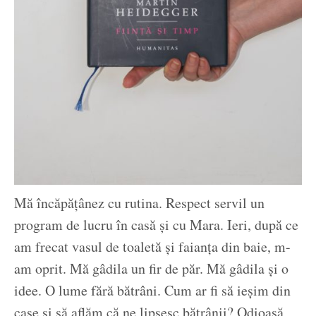
Mă încăpățânez cu rutina. Respect servil un
program de lucru în casă și cu Mara. Ieri, după ce
am frecat vasul de toaletă și faianța din baie, m-
am oprit. Mă gâdila un fir de păr. Mă gâdila și o
idee. O lume fără bătrâni. Cum ar fi să ieșim din
case și să aflăm că ne lipsesc bătrânii? Odioasă