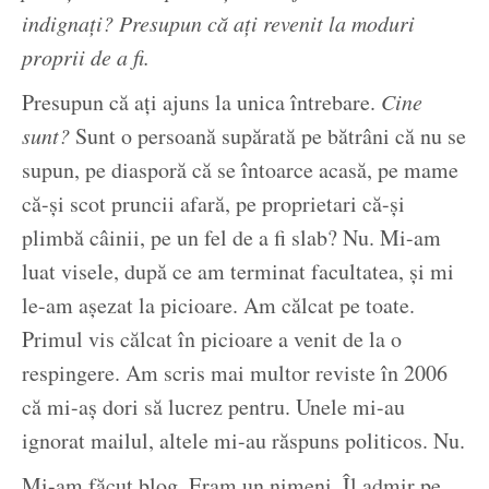
indignați? Presupun că ați revenit la moduri
proprii de a fi.
Presupun că ați ajuns la unica întrebare.
Cine
sunt?
Sunt o persoană supărată pe bătrâni că nu se
supun, pe diasporă că se întoarce acasă, pe mame
că-și scot pruncii afară, pe proprietari că-și
plimbă câinii, pe un fel de a fi slab? Nu. Mi-am
luat visele, după ce am terminat facultatea, și mi
le-am așezat la picioare. Am călcat pe toate.
Primul vis călcat în picioare a venit de la o
respingere. Am scris mai multor reviste în 2006
că mi-aș dori să lucrez pentru. Unele mi-au
ignorat mailul, altele mi-au răspuns politicos. Nu.
Mi-am făcut blog. Eram un nimeni. Îl admir pe