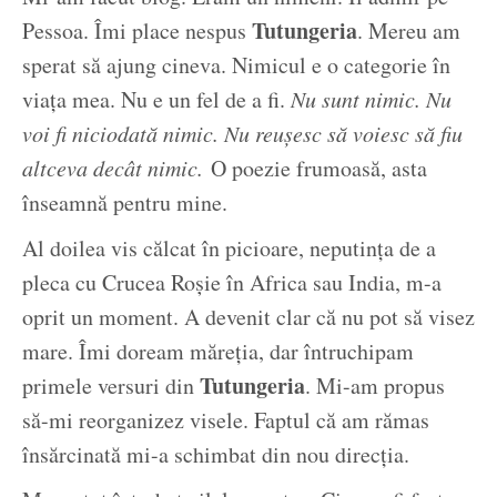
Tutungeria
Pessoa. Îmi place nespus
. Mereu am
sperat să ajung cineva. Nimicul e o categorie în
viața mea. Nu e un fel de a fi.
Nu sunt nimic. Nu
voi fi niciodată nimic. Nu reușesc să voiesc să fiu
altceva decât nimic.
O poezie frumoasă, asta
înseamnă pentru mine.
Al doilea vis călcat în picioare, neputința de a
pleca cu Crucea Roșie în Africa sau India, m-a
oprit un moment. A devenit clar că nu pot să visez
mare. Îmi doream măreția, dar întruchipam
Tutungeria
primele versuri din
. Mi-am propus
să-mi reorganizez visele. Faptul că am rămas
însărcinată mi-a schimbat din nou direcția.