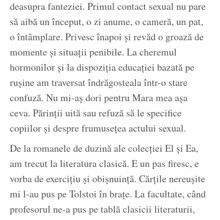
deasupra fanteziei. Primul contact sexual nu pare
să aibă un început, o zi anume, o cameră, un pat,
o întâmplare. Privesc înapoi și revăd o groază de
momente și situații penibile. La cheremul
hormonilor și la dispoziția educației bazată pe
rușine am traversat îndrăgosteala într-o stare
confuză. Nu mi-aș dori pentru Mara mea așa
ceva. Părinții uită sau refuză să le specifice
copiilor și despre frumusețea actului sexual.
De la romanele de duzină ale colecției El și Ea,
am trecut la literatura clasică. E un pas firesc, e
vorba de exercițiu și obișnuință. Cărțile nereușite
mi l-au pus pe Tolstoi în brațe. La facultate, când
profesorul ne-a pus pe tablă clasicii literaturii,