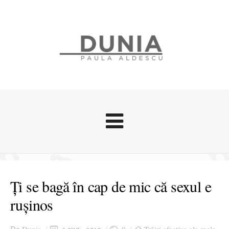
Evenimente
Stari afective
Ți se bagă în cap de mic că sexul e
Zice Dunia
rușinos
Călătorii
Cursuri povestite