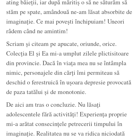
ating băieții, iar după măritiș o să ne săturăm să
stăm pe spate, amândouă ne-am lăsat absorbite de
imaginație. Ce mai povești închipuiam! Uneori
râdem când ne amintim!
Scriam și citeam pe apucate, oriunde, orice.
Colecția El și Ea mi-a umplut zilele plictisitoare
din provincie. Dacă în viața mea nu se întâmpla
nimic, personajele din cărți îmi permiteau să
deschid o ferestruică în ușoara depresie provocată
de paza tatălui și de monotonie.
De aici am tras o concluzie. Nu lăsați
adolescentele fără activități! Experiența proprie
mi-a arătat consecințele petrecerii timpului în
imaginație. Realitatea nu se va ridica niciodată