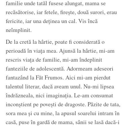
familie unde tatăl fusese alungat, mama se
recăsătorise, iar fetele, firește, două surori, erau
fericite, iar una deținea un cal. Vis încă
neîmplinit.
De la cretă la hârtie, poate fi considerată o
perioadă în viața mea. Ajunsă la hârtie, mi-am
rescris viața de familie, mi-am îndeplinit
fanteziile de adolescentă. Adormeam adeseori
fantazând la Făt Frumos. Aici mi-am pierdut
talentul literar, dacă aveam unul. Nu-mi lipsea
îndrăzneala, nici imaginația. Le-am consumat
inconștient pe povești de dragoste. Păzite de tata,
sora mea și cu mine, la apusul soarelui intram în
casă, puse în gardă de mama, sânii se lasă dacă-i