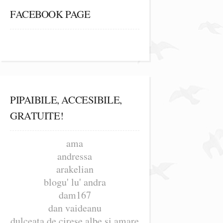
FACEBOOK PAGE
PIPAIBILE, ACCESIBILE,
GRATUITE!
ama
andressa
arakelian
blogu' lu' andra
dam167
dan vaideanu
dulceata de cirese albe si amare