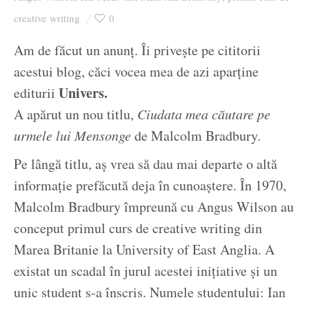
Ziua culorii
creative writing
0
Am de făcut un anunț. Îi privește pe cititorii
acestui blog, căci vocea mea de azi aparține
Univers.
editurii
A apărut un nou titlu,
Ciudata mea căutare pe
urmele lui Mensonge
de Malcolm Bradbury.
Pe lângă titlu, aș vrea să dau mai departe o altă
informație prefăcută deja în cunoaștere. În 1970,
Malcolm Bradbury împreună cu Angus Wilson au
conceput primul curs de creative writing din
Marea Britanie la University of East Anglia. A
existat un scadal în jurul acestei inițiative și un
unic student s-a înscris. Numele studentului: Ian