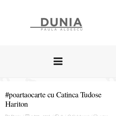
Evenimente
Stari afective
#poartaocarte cu Catinca Tudose
Zice Dunia
Hariton
Călătorii
Cursuri povestite