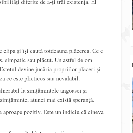
ilități diferite de a-ți trăi existența. El
e clipa și își caută totdeauna plăcerea. Ce e
s, simpatic sau plăcut. Un astfel de om
Estetul devine jucăria propriilor plăceri și
ea ce este plicticos sau nevalabil.
vulnerabil la simțămintele angoasei și
simțăminte, atunci mai există speranță.
 aproape pozitiv. Este un indiciu că cineva