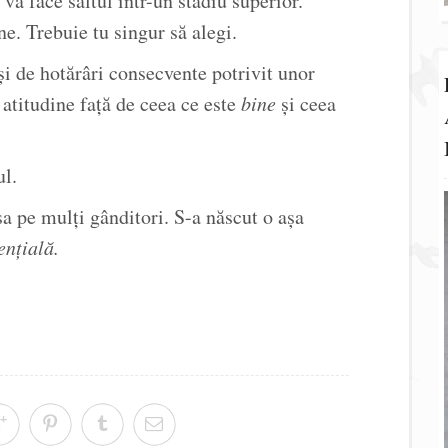
 va face saltul într-un stadiu superior.
e. Trebuie tu singur să alegi.
și de hotărâri consecvente potrivit unor
 atitudine față de ceea ce este
bine
și ceea
ul.
sa pe mulți gânditori. S-a născut o așa
ențială.