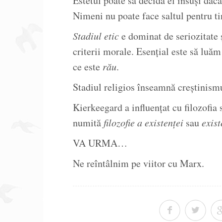
Estetul poate să decidă el însuși dacă
Nimeni nu poate face saltul pentru tin
Stadiul etic
e dominat de seriozitate 
criterii morale. Esențial este să luăm
ce este
rău
.
Stadiul religios înseamnă creștinism
Kierkeegard a influențat cu filozofia 
numită
filozofie a existenței
sau
exist
VA URMA…
Ne reîntâlnim pe viitor cu Marx.