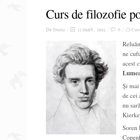
Curs de filozofie p
Dunia
0
Curs
De
12 mart., 2015
Reluăm 
ne cuf
acest c
Lumea 
Și mai 
de cei 
nu sară
Kierke
Soren 
Copenh