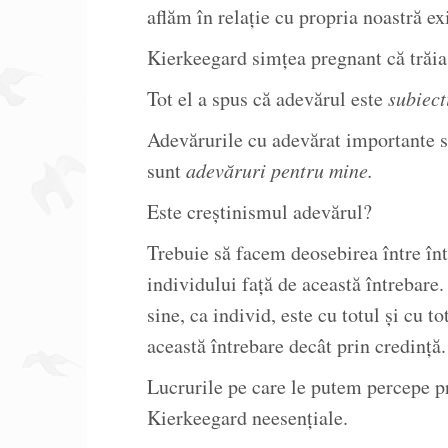
aflăm în relație cu propria noastră ex
Kierkeegard simțea pregnant că trăia
Tot el a spus că adevărul este
subiect
Adevărurile cu adevărat importante 
sunt
adevăruri pentru mine.
Este creștinismul adevărul?
Trebuie să facem deosebirea între în
individului față de această întrebare. 
sine, ca individ, este cu totul și cu 
această întrebare decât prin credință.
Lucrurile pe care le putem percepe pr
Kierkeegard neesențiale.