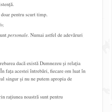
istență.
 doar pentru scurt timp.
iv.
sunt
personale.
Numai astfel de adevăruri
trebarea dacă există Dumnezeu și relația
În fața acestei întrebări, fiecare om luat în
totul singur și nu ne putem apropia de
in rațiunea noastră sunt pentru