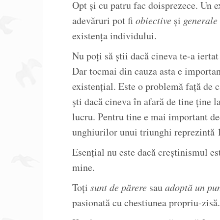
Opt și cu patru fac doisprezece. Un 
adevăruri pot fi
obiective
și
generale
existența individului.
Nu poți să știi dacă cineva te-a iertat
Dar tocmai din cauza asta e importan
existențial. Este o problemă față de ca
ști dacă cineva în afară de tine ține l
lucru. Pentru tine e mai important de
unghiurilor unui triunghi reprezintă 
Esențial nu este dacă creștinismul es
mine.
Toți
sunt de părere
sau
adoptă un pun
pasionată cu chestiunea propriu-zisă.