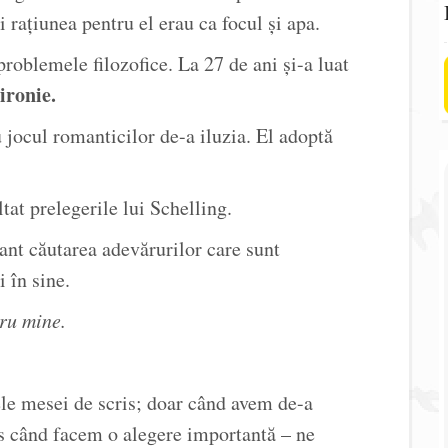
și rațiunea pentru el erau ca focul și apa.
 problemele filozofice. La 27 de ani și-a luat
ironie.
u jocul romanticilor de-a iluzia. El adoptă
tat prelegerile lui Schelling.
ant căutarea adevărurilor care sunt
i în sine.
ru mine.
ele mesei de scris; doar când avem de-a
es când facem o alegere importantă – ne