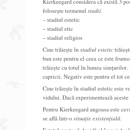
Kierkeegard considera că există 3 posib
folosește termenul
stadii.
– stadiul estetic
– stadiul etic
– stadiul religios
Cine trăiește în
stadiul estetic
trăieșt
bun este pentru el ceea ce este frumo
trăiește cu totul în lumea simțurilor. 
capricii. Negativ este pentru el tot ce
Cine trăiește în stadiul estetic este 
vidului. Dacă experimentează aceste 
Pentru Kierkeegard angoasa este ceva
se află într-o
situație existențială.