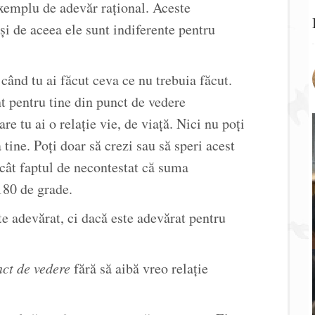
exemplu de adevăr rațional. Aceste
și de aceea ele sunt indiferente pentru
 când tu ai făcut ceva ce nu trebuia făcut.
t pentru tine din punct de vedere
re tu ai o relație vie, de viață. Nici nu poți
a tine. Poți doar să crezi sau să speri acest
cât faptul de necontestat că suma
180 de grade.
te adevărat, ci dacă este adevărat pentru
ct de vedere
fără să aibă vreo relație