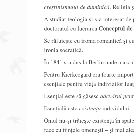
creștinismului de duminică
. Religia 
A studiat teologia și s-a interesat de
Conceptul de 
doctoratul cu lucrarea
Se răfuiește cu ironia romantică și c
ironia socratică.
În 1841 s-a dus la Berlin unde a ascul
Pentru Kierkeegard era foarte import
esențiale pentru viața indivizilor luaț
Esențial este să găsesc
adevărul pent
Esențială este
existența
individului.
Omul nu-și trăiește existența în spat
face cu ființele omenești – și mai al