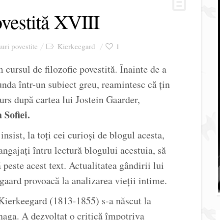
ovestită XVIII
uri povestite
Kierkeegard
1
cursul de filozofie povestită. Înainte de a
unda într-un subiect greu, reamintesc că țin
urs după cartea lui Jostein Gaarder,
Sofiei.
insist, la toți cei curioși de blogul acesta,
angajați întru lectură blogului acestuia, să
 peste acest text. Actualitatea gândirii lui
gaard provoacă la analizarea vieții intime.
Kierkeegard (1813-1855) s-a născut la
aga. A dezvoltat o critică împotriva