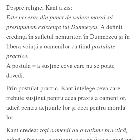
Despre religie, Kant a zis:
Este necesar din punct de vedere moral să
presupunem existența lui Dumnezeu
. A definit
credința în sufletul nemuritor, în Dumnezeu și în
libera voință a oamenilor ca fiind
postulate
practice.
A postula = a susține ceva care nu se poate
dovedi.
Prin postulat practic, Kant înțelege ceva care
trebuie susținut pentru acea praxis a oamenilor,
adică pentru acțiunile lor și deci pentru morala
lor.
Kant credea:
toți oamenii au o rațiune practică,
adică o însușire a rațiunii care de fiecare dată ne