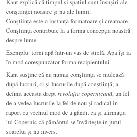
Kant explică că timpul și spațiul sunt însușiri ale
conștiinței noastre și nu ale lumii.
Conștiința este o instanță formatoare și creatoare.
Conștiința contribuie la a forma concepția noastră
despre lume.
Exemplu: torni apă într-un vas de sticlă. Apa își ia
în mod corespunzător forma recipientului.
Kant susține că nu numai conștiința se mulează
după lucruri, ci și lucrurile după conștiință; a
definit aceasta drept
revoluția copernicană
, un fel
de a vedea lucrurile la fel de nou și radical în
raport cu vechiul mod de a gândi, ca și afirmația
lui Copernic că pământul se învârtește în jurul
soarelui și nu invers.