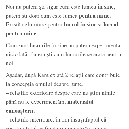
în sine
Noi nu putem ști sigur cum este lumea
,
pentru mine.
putem ști doar cum este lumea
lucrul în sine
lucrul
Există delimitare pentru
și
pentru mine.
Cum sunt lucrurile în sine nu putem experimenta
niciodată. Putem ști cum lucrurile se arată pentru
noi.
Așadar, după Kant există 2 relații care contribuie
la concepția omului despre lume.
– relațiile exterioare despre care nu știm nimic
materialul
până nu le experimentăm,
cunoașterii.
– relațiile interioare, în om însuși,faptul că
socotim totul ca fiind evenimente în timp și