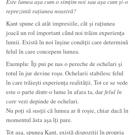
Este lumea așa cum o simțim noi sau așa cum și-o
reprezintă rațiunea noastră?
Kant spune că atât impresiile, cât și rațiunea
joacă un rol important când noi trăim experiența
lumii. Există în noi înșine condiții care determină
felul în care concepem lumea.
Exemplu: Îți pui pe nas o pereche de ochelari și
totul în jur devine roșu. Ochelarii stabilesc felul
în care trăiești experiența realității. Tot ce se vede
este o parte dintr-o lume în afara ta, dar
felul în
care
vezi depinde de ochelari.
Nu poți să susții că lumea ar fi roșie, chiar dacă în
momentul ăsta așa îți pare.
Tot așa, spunea Kant, există dispoziții în propria