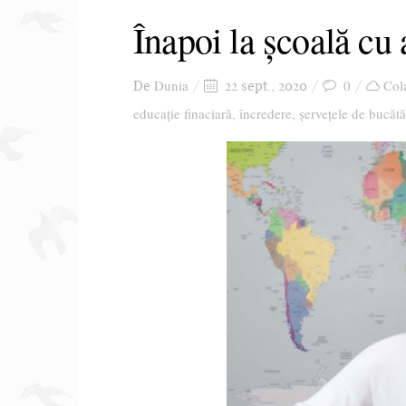
Înapoi la școală cu 
Dunia
0
Col
De
22 sept., 2020
educație finaciară
încredere
șervețele de bucătă
,
,