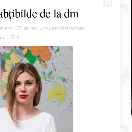
abțibilde de la dm
aborari
abțibilde
drogheria DM România
,
,
rie
0