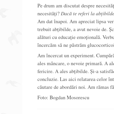
Pe drum am discutat despre necesități 
necesități?
Dacă te referi la abțibild
Am dat înapoi. Am apreciat lipsa ve
trebuit abțibilde, a avut nevoie de. Ș
alături cu educație emoțională. Verbu
încercăm să ne păstrăm glucocorticoi
Am încercat un experiment. Cumpărăt
ales mâncare, o nevoie primară. A ale
fericire. A ales abțibilde. Și-a satisf
concluzie. Las aici relatarea celor î
căutare de abordări noi. Am rămas fă
Foto: Bogdan Mosorescu