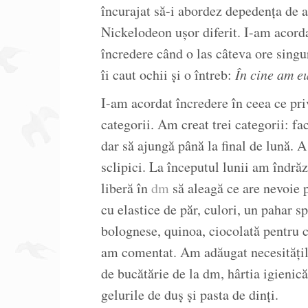
încurajat să-i abordez depedența de 
Nickelodeon ușor diferit. I-am acor
încredere când o las câteva ore singu
îi caut ochii și o întreb:
În cine am e
I-am acordat încredere în ceea ce pri
categorii. Am creat trei categorii: fa
dar să ajungă până la final de lună. A
sclipici. La începutul lunii am îndră
liberă în
dm
să aleagă ce are nevoie p
cu elastice de păr, culori, un pahar s
bolognese, quinoa, ciocolată pentru c
am comentat. Am adăugat necesitățil
de bucătărie de la dm, hârtia igienic
gelurile de duș și pasta de dinți.