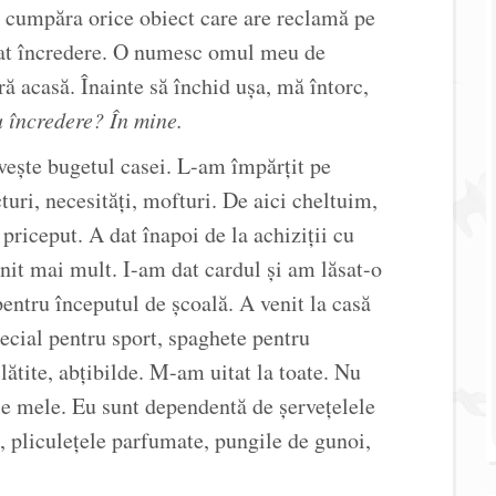
a cumpăra orice obiect care are reclamă pe
dat încredere. O numesc omul meu de
ră acasă. Înainte să închid ușa, mă întorc,
u încredere? În mine.
vește bugetul casei. L-am împărțit pe
cturi, necesități, mofturi. De aici cheltuim,
 priceput. A dat înapoi de la achiziții cu
znit mai mult. I-am dat cardul și am lăsat-o
entru începutul de școală. A venit la casă
pecial pentru sport, spaghete pentru
lătite, abțibilde. M-am uitat la toate. Nu
e mele. Eu sunt dependentă de șervețelele
ă, pliculețele parfumate, pungile de gunoi,