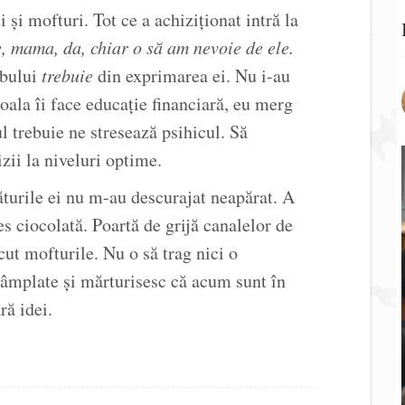
și mofturi. Tot ce a achiziționat intră la
e, mama, da, chiar o să am nevoie de ele.
rbului
trebuie
din exprimarea ei. Nu i-au
coala îi face educație financiară, eu merg
l trebuie ne stresează psihicul. Să
zii la niveluri optime.
urile ei nu m-au descurajat neapărat. A
s ciocolată. Poartă de grijă canalelor de
ăcut mofturile. Nu o să trag nici o
ntâmplate și mărturisesc că acum sunt în
ră idei.