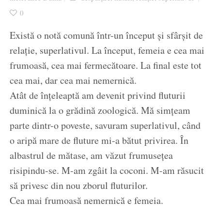
Ziua culorii
0
Există o notă comună într-un început și sfârșit de
relație, superlativul. La început, femeia e cea mai
frumoasă, cea mai fermecătoare. La final este tot
cea mai, dar cea mai nemernică.
Atât de înțeleaptă am devenit privind fluturii
duminică la o grădină zoologică. Mă simțeam
parte dintr-o poveste, savuram superlativul, când
o aripă mare de fluture mi-a bătut privirea. În
albastrul de mătase, am văzut frumusețea
risipindu-se. M-am zgâit la coconi. M-am răsucit
să privesc din nou zborul fluturilor.
Cea mai frumoasă nemernică e femeia.