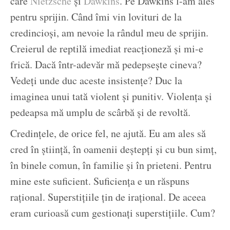
care
Nietzsche
și
Dawkins
. Pe Dawkins l-am ales
pentru sprijin. Când îmi vin lovituri de la
credincioși, am nevoie la rândul meu de sprijin.
Creierul de reptilă imediat reacționeză și mi-e
frică. Dacă într-adevăr mă pedepsește cineva?
Vedeți unde duc aceste insistențe? Duc la
imaginea unui tată violent și punitiv. Violența și
pedeapsa mă umplu de scârbă și de revoltă.
Credințele, de orice fel, ne ajută. Eu am ales să
cred în știință, în oamenii deștepți și cu bun simț,
în binele comun, în familie și în prieteni. Pentru
mine este suficient. Suficiența e un răspuns
rațional. Superstițiile țin de irațional. De aceea
eram curioasă cum gestionați superstițiile. Cum?