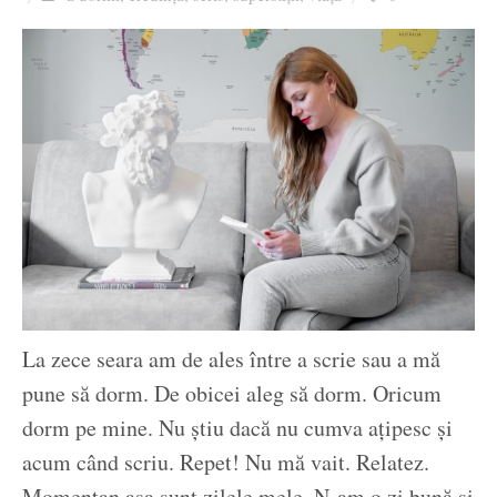
Ziua culorii
La zece seara am de ales între a scrie sau a mă
pune să dorm. De obicei aleg să dorm. Oricum
dorm pe mine. Nu știu dacă nu cumva ațipesc și
acum când scriu. Repet! Nu mă vait. Relatez.
Momentan așa sunt zilele mele. N-am o zi bună și