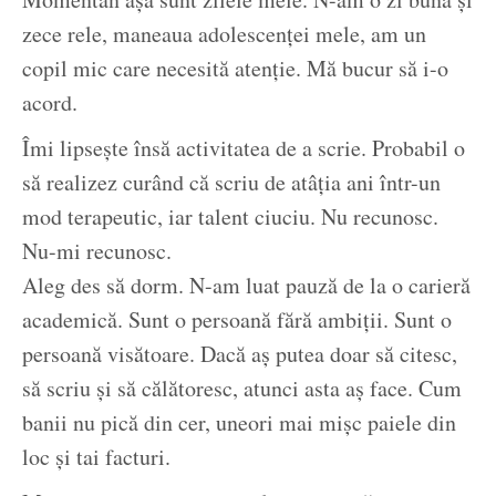
zece rele, maneaua adolescenței mele, am un
copil mic care necesită atenție. Mă bucur să i-o
acord.
Îmi lipsește însă activitatea de a scrie. Probabil o
să realizez curând că scriu de atâția ani într-un
mod terapeutic, iar talent ciuciu. Nu recunosc.
Nu-mi recunosc.
Aleg des să dorm. N-am luat pauză de la o carieră
academică. Sunt o persoană fără ambiții. Sunt o
persoană visătoare. Dacă aș putea doar să citesc,
să scriu și să călătoresc, atunci asta aș face. Cum
banii nu pică din cer, uneori mai mișc paiele din
loc și tai facturi.