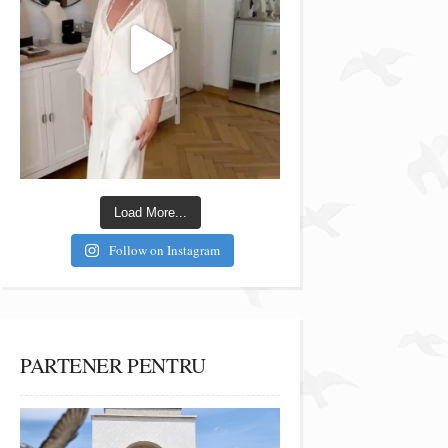
Load More...
Follow on Instagram
PARTENER PENTRU