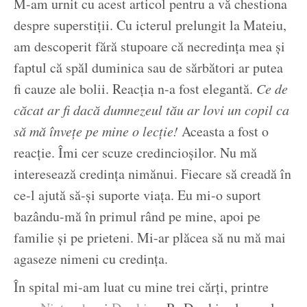
M-am urnit cu acest articol pentru a vă chestiona
despre superstiții. Cu icterul prelungit la Mateiu,
am descoperit fără stupoare că necredința mea și
faptul că spăl duminica sau de sărbători ar putea
fi cauze ale bolii. Reacția n-a fost elegantă.
Ce de
căcat ar fi dacă dumnezeul tău ar lovi un copil ca
să mă învețe pe mine o lecție!
Aceasta a fost o
reacție. Îmi cer scuze credincioșilor. Nu mă
interesează credința nimănui. Fiecare să creadă în
ce-l ajută să-și suporte viața. Eu mi-o suport
bazându-mă în primul rând pe mine, apoi pe
familie și pe prieteni. Mi-ar plăcea să nu mă mai
agaseze nimeni cu credința.
În spital mi-am luat cu mine trei cărți, printre