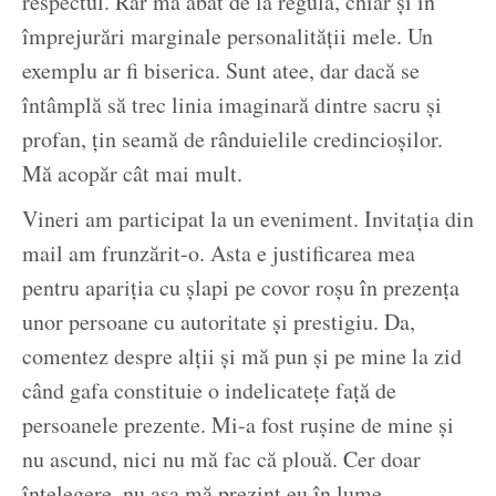
respectul. Rar mă abat de la regulă, chiar și în
împrejurări marginale personalității mele. Un
exemplu ar fi biserica. Sunt atee, dar dacă se
întâmplă să trec linia imaginară dintre sacru și
profan, țin seamă de rânduielile credincioșilor.
Mă acopăr cât mai mult.
Vineri am participat la un eveniment. Invitația din
mail am frunzărit-o. Asta e justificarea mea
pentru apariția cu șlapi pe covor roșu în prezența
unor persoane cu autoritate și prestigiu. Da,
comentez despre alții și mă pun și pe mine la zid
când gafa constituie o indelicatețe față de
persoanele prezente. Mi-a fost rușine de mine și
nu ascund, nici nu mă fac că plouă. Cer doar
înțelegere, nu așa mă prezint eu în lume.