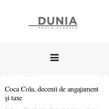
Evenimente
Stari afective
Coca Cola, decenii de angajament
Zice Dunia
și taxe
Călătorii
Cursuri povestite