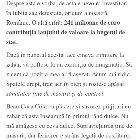
Despre asta e vorba, de asta e nevoie: investitori
în iubita sau detestata, oricum a noastră,
241 milioane de euro
Românie. O altă cifră:
contribuția lanțului de valoare la bugetul de
stat.
Dacă în punctul acesta face cineva trimitere la
zahăr, vă poftesc la un exercițiu de imaginație. Să
zicem că poziția mea ar fi așezat. Acum mă ridic.
Spatele drept, trag aer în piep și rostesc apăsat:
sănătatea ține de măsură și de control.
Beau Coca Cola cu plăcere și savurez prăjituri cu
zahăr că asta înseamnă în primul rând dulce. Nu
mă amăgesc cu ceva dulce. Supraviețuirea ține de
măsură, dar fericirea e strâns legată de desfătare,