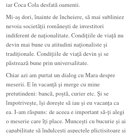
iar Coca Cola desfată oamenii.
Mi-aș dori, înainte de încheiere, să mai subliniez
nevoia societății românești de investitori
indiferent de naționalitate. Condițiile de viață nu
devin mai bune cu atitudini naționaliste și
tradiționale. Condițiile de viață devin și se
păstrează bune prin universalitate.
Chiar azi am purtat un dialog cu Mara despre
meserii. E în vacanță și merge cu mine
pretutindeni: bancă, poștă, curier etc. Și se
împotrivește, își dorește să iau și eu vacanța ca
ea. I-am răspuns: de aceea e important să-ți alegi
o meserie care îți place. Muncești cu bucurie și ai
capabilitate să îndulcești aspectele plictisitoare și