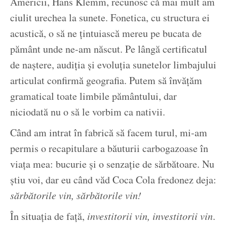
Americii, Hans Klemm, recunosc că mai mult am
ciulit urechea la sunete. Fonetica, cu structura ei
acustică, o să ne țintuiască mereu pe bucata de
pământ unde ne-am născut. Pe lângă certificatul
de naștere, audiția și evoluția sunetelor limbajului
articulat confirmă geografia. Putem să învățăm
gramatical toate limbile pământului, dar
niciodată nu o să le vorbim ca nativii.
Când am intrat în fabrică să facem turul, mi-am
permis o recapitulare a băuturii carbogazoase în
viața mea: bucurie și o senzație de sărbătoare. Nu
știu voi, dar eu când văd Coca Cola fredonez deja:
sărbătorile vin, sărbătorile vin!
În situația de față,
investitorii vin, investitorii vin
.