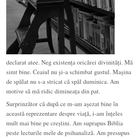
declarat atee. Neg existența oricărei divinități. Mă
simt bine. Ceaiul nu și-a schimbat gustul. Mașina
de spălat nu s-a stricat că spăl duminica. Am
motive să mă ridic dimineața din pat.
Surprinzător că după ce m-am așezat bine în
această reprezentare despre viață, i-am înțeles
mult mai bine pe creștini. Am suprapus Biblia
peste lecturile mele de psihanaliză. Am presupus