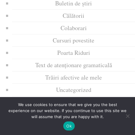
Buletin de știri
Călătorii
Colaborari
Cursuri povestite
Poarta Riduri
Text de atenționare gramaticală
Trăiri afective ale mele
Uncategorized
Zice Dunia
We use cookies to ensure that we give you the best
experience on our website. If you continue to use this site we
Ziua culorii
will assume that you are happy with it.
Ok