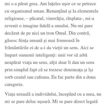
mi s-a părut grea. Am înțeles ușor ce se petrece
cu organismul uman. Renunțând și la elementele
religioase, – păcatul, vinovăția, răsplata-, mi-a
revenit o imagine fidelă a omului. Nu-mi pare
decăzut de pe nici un tron Omul. Din contră,
găsesc ființa umană și mai frumoasă în
frământările ei de a-i da vieții un sens. Aici se
împart oamenii inteligenți: unii vor să aibă
neapărat viața un sens, alții doar îi dau un sens
prin simplul fapt că se trezesc dimineața și își
sorb ceaiul sau cafeaua. Eu fac parte din a doua
categorie.
Viața sexuală a individului, începând cu a mea, nu
mi se pare deloc ușoară. Mi se pare direct legată