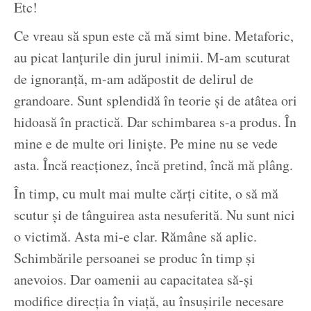
Etc!
Ce vreau să spun este că mă simt bine. Metaforic,
au picat lanțurile din jurul inimii. M-am scuturat
de ignoranță, m-am adăpostit de delirul de
grandoare. Sunt splendidă în teorie și de atâtea ori
hidoasă în practică. Dar schimbarea s-a produs. În
mine e de multe ori liniște. Pe mine nu se vede
asta. Încă reacționez, încă pretind, încă mă plâng.
În timp, cu mult mai multe cărți citite, o să mă
scutur și de tânguirea asta nesuferită. Nu sunt nici
o victimă. Asta mi-e clar. Rămâne să aplic.
Schimbările persoanei se produc în timp și
anevoios. Dar oamenii au capacitatea să-și
modifice direcția în viață, au însușirile necesare