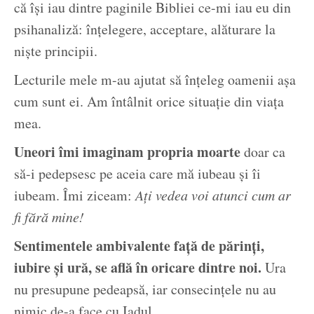
că își iau dintre paginile Bibliei ce-mi iau eu din
psihanaliză: înțelegere, acceptare, alăturare la
niște principii.
Lecturile mele m-au ajutat să înțeleg oamenii așa
cum sunt ei. Am întâlnit orice situație din viața
mea.
Uneori îmi imaginam propria moarte
doar ca
să-i pedepsesc pe aceia care mă iubeau și îi
iubeam. Îmi ziceam:
Ați vedea voi atunci cum ar
fi fără mine!
Sentimentele ambivalente față de părinți,
iubire și ură, se află în oricare dintre noi.
Ura
nu presupune pedeapsă, iar consecințele nu au
nimic de-a face cu Iadul.