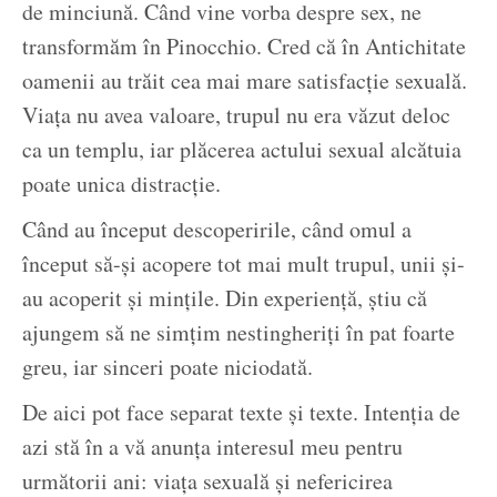
de minciună. Când vine vorba despre sex, ne
transformăm în Pinocchio. Cred că în Antichitate
oamenii au trăit cea mai mare satisfacție sexuală.
Viața nu avea valoare, trupul nu era văzut deloc
ca un templu, iar plăcerea actului sexual alcătuia
poate unica distracție.
Când au început descoperirile, când omul a
început să-și acopere tot mai mult trupul, unii și-
au acoperit și mințile. Din experiență, știu că
ajungem să ne simțim nestingheriți în pat foarte
greu, iar sinceri poate niciodată.
De aici pot face separat texte și texte. Intenția de
azi stă în a vă anunța interesul meu pentru
următorii ani: viața sexuală și nefericirea