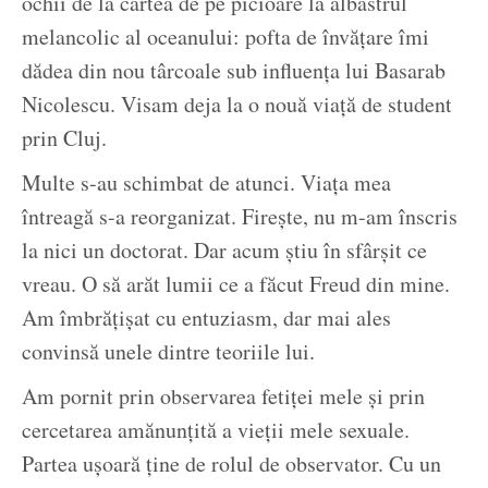
ochii de la cartea de pe picioare la albastrul
melancolic al oceanului: pofta de învățare îmi
dădea din nou târcoale sub influența lui Basarab
Nicolescu. Visam deja la o nouă viață de student
prin Cluj.
Multe s-au schimbat de atunci. Viața mea
întreagă s-a reorganizat. Firește, nu m-am înscris
la nici un doctorat. Dar acum știu în sfârșit ce
vreau. O să arăt lumii ce a făcut Freud din mine.
Am îmbrățișat cu entuziasm, dar mai ales
convinsă unele dintre teoriile lui.
Am pornit prin observarea fetiței mele și prin
cercetarea amănunțită a vieții mele sexuale.
Partea ușoară ține de rolul de observator. Cu un