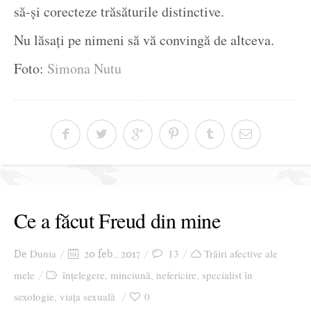
să-și corecteze trăsăturile distinctive.
Nu lăsați pe nimeni să vă convingă de altceva.
Foto:
Simona Nutu
Ce a făcut Freud din mine
Dunia
13
Trăiri afective ale
De
20 feb., 2017
mele
înțelegere
minciună
nefericire
specialist în
,
,
,
sexologie
viața sexuală
0
,