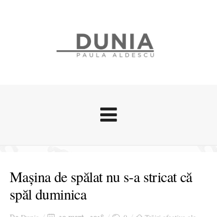
Evenimente
Stari afective
Mașina de spălat nu s-a stricat că
Zice Dunia
spăl duminica
Călătorii
Cursuri povestite