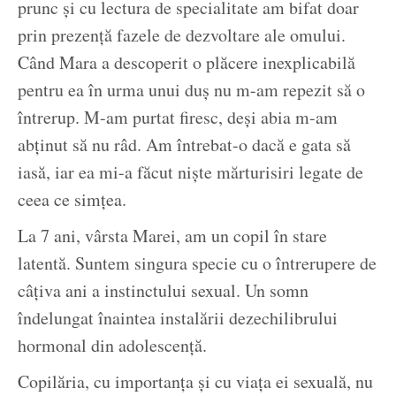
prunc și cu lectura de specialitate am bifat doar
prin prezență fazele de dezvoltare ale omului.
Când Mara a descoperit o plăcere inexplicabilă
pentru ea în urma unui duș nu m-am repezit să o
întrerup. M-am purtat firesc, deși abia m-am
abținut să nu râd. Am întrebat-o dacă e gata să
iasă, iar ea mi-a făcut niște mărturisiri legate de
ceea ce simțea.
La 7 ani, vârsta Marei, am un copil în stare
latentă. Suntem singura specie cu o întrerupere de
câțiva ani a instinctului sexual. Un somn
îndelungat înaintea instalării dezechilibrului
hormonal din adolescență.
Copilăria, cu importanța și cu viața ei sexuală, nu