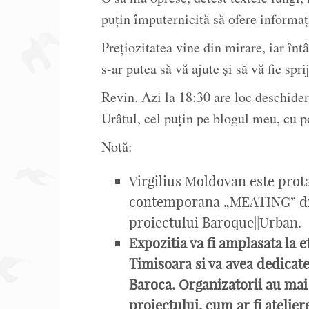
puțin împuternicită să ofere informați
Prețiozitatea vine din mirare, iar înt
s-ar putea să vă ajute și să vă fie spri
Revin. Azi la 18:30 are loc deschide
Urâtul, cel puțin pe blogul meu, cu p
Notă:
Virgilius Moldovan este prota
contemporana „MEATING” din 
proiectului Baroque||Urban.
Expozitia va fi amplasata la e
Timisoara si va avea dedicate
Baroca. Organizatorii au mai 
proiectului, cum ar fi atelie