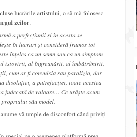
cluse lucrările artistului, o să mă folosesc
rgul zeilor
.
rmă a perfecțiunii și în acesta se
ște în lucruri și consideră frumos tot
este înțeles ca un semn sau ca un simptom
istovirii, al îngreunării, al îmbătrânirii,
ții, cum ar fi convulsia sau paralizia, dar
 disoluției, a putrefacției, toate acestea
t ca judecată de valoare… Ce urăște acum
 propriului său model.
e anume vă umple de disconfort când priviți
 în special pe o asemenea platformă prea