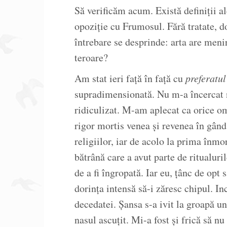
Să verificăm acum. Există definiții al
opoziție cu Frumosul. Fără tratate, doa
întrebare se desprinde: arta are meni
teroare?
Am stat ieri față în față cu
preferatul
supradimensionată. Nu m-a încercat ni
ridiculizat. M-am aplecat ca orice om
rigor mortis venea și revenea în gând.
religiilor, iar de acolo la prima înm
bătrână care a avut parte de ritualuril
de a fi îngropată. Iar eu, țânc de op
dorința intensă să-i zăresc chipul. In
decedatei. Șansa s-a ivit la groapă un
nasul ascuțit. Mi-a fost și frică să n