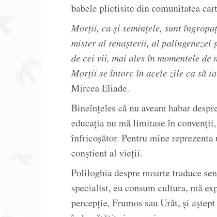
babele plictisite din comunitatea car
Morții, ca și semințele, sunt îngropa
mister al renașterii, al palingenezei 
de cei vii, mai ales în momentele de 
Morții se întorc în acele zile ca să ia 
Mircea Eliade.
Bineînțeles că nu aveam habar despre 
educația nu mă limitase în convenții,
înfricoșător. Pentru mine reprezenta 
conștient al vieții.
Poliloghia despre moarte traduce senz
specialist, eu consum cultura, mă exp
percepție, Frumos sau Urât, și aștept