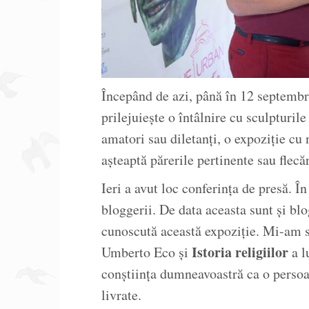
Începând de azi, până în 12 septembr
prilejuiește o întâlnire cu sculpturil
amatori sau diletanți, o expoziție c
așteaptă părerile pertinente sau flecă
Ieri a avut loc conferința de presă. Î
bloggerii. De data aceasta sunt și b
cunoscută această expoziție. Mi-am s
Istoria religiilor
Umberto Eco și
a l
conștiința dumneavoastră ca o persoa
livrate.