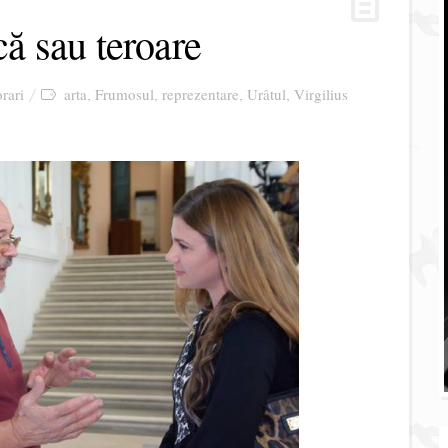
ică sau teroare
rari
arta
Frumosul
reprezentare
Urâtul
Virgilius
,
,
,
,