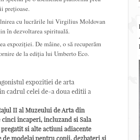
i prețioase.
âlnirea cu lucrările lui Virgilius Moldovan
jin în dezvoltarea spirituală.
rea expoziției. De mâine, o să recuperăm
ornire de la ediția lui Umberto Eco.
gonistul expozitiei de arta
cadrul celei de-a doua editii a
tajul II al Muzeului de Arta din
 cinci incaperi, incluzand si Sala
pregatit si alte actiuni adiacente
re de modelaj pentru copii, dezbateri si