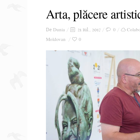
Arta, plăcere artist
Dunia
0
Colabo
De
21 iul., 2017
Moldovan
0