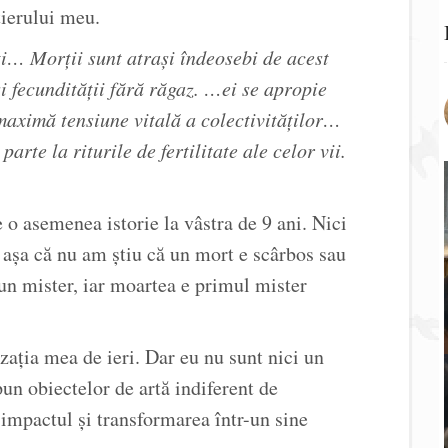
tierului meu.
ți… Morții sunt atrași îndeosebi de acest
și fecundității fără răgaz. …ei se apropie
maximă tensiune vitală a colectivităților…
parte la riturile de fertilitate ale celor vii.
o asemenea istorie la vâstra de 9 ani. Nici
 așa că nu am știu că un mort e scârbos sau
un mister, iar moartea e primul mister
ația mea de ieri. Dar eu nu sunt nici un
un obiectelor de artă indiferent de
 impactul și transformarea într-un sine