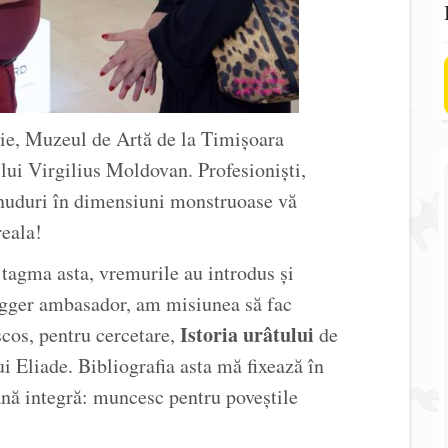
ie, Muzeul de Artă de la Timișoara
e lui Virgilius Moldovan. Profesioniști,
u nuduri în dimensiuni monstruoase vă
reala!
n tagma asta, vremurile au introdus și
logger ambasador, am misiunea să fac
Istoria urâtului
cos, pentru cercetare,
de
ui Eliade. Bibliografia asta mă fixează în
nă integră: muncesc pentru poveștile