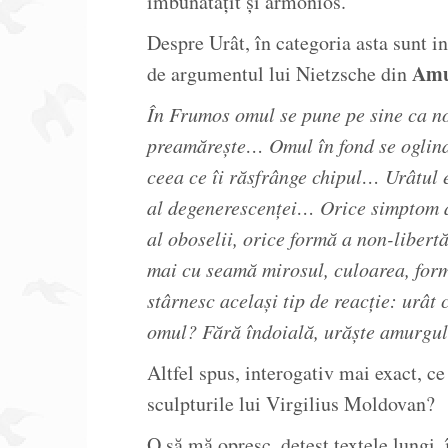
îmbunătățit și armonios.
Despre Urât, în categoria asta sunt in
Amu
de argumentul lui Nietzsche din
În Frumos omul se pune pe sine ca no
preamărește… Omul în fond se oglinde
ceea ce îi răsfrânge chipul… Urâtul 
al degenerescenței… Orice simptom al 
al oboselii, orice formă a non-libertă
mai cu seamă mirosul, culoarea, forma
stârnesc același tip de reacție: urâ
omul? Fără îndoială, urăște amurgul
Altfel spus, interogativ mai exact, c
sculpturile lui Virgilius Moldovan?
O să mă opresc, detest textele lungi,