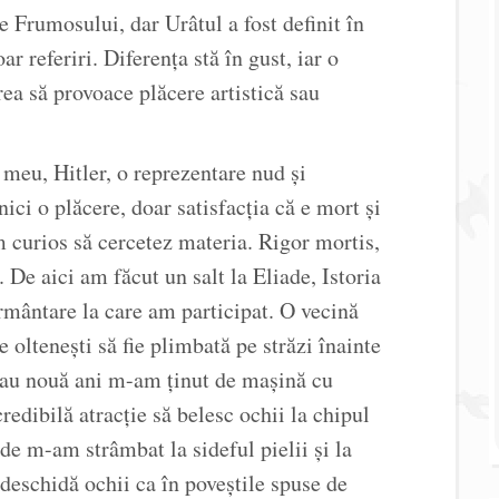
e Frumosului, dar Urâtul a fost definit în
r referiri. Diferența stă în gust, iar o
rea să provoace plăcere artistică sau
meu, Hitler, o reprezentare nud și
ci o plăcere, doar satisfacția că e mort și
 curios să cercetez materia. Rigor mortis,
 De aici am făcut un salt la Eliade, Istoria
ormântare la care am participat. O vecină
e oltenești să fie plimbată pe străzi înainte
t sau nouă ani m-am ținut de mașină cu
credibilă atracție să belesc ochii la chipul
de m-am strâmbat la sideful pielii și la
u deschidă ochii ca în poveștile spuse de