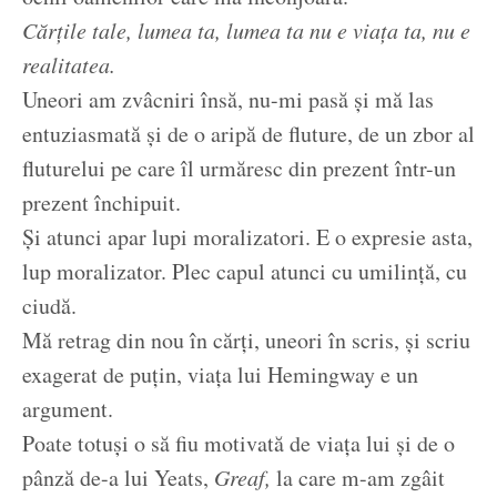
Cărțile tale, lumea ta, lumea ta nu e viața ta, nu e
realitatea.
Uneori am zvâcniri însă, nu-mi pasă și mă las
entuziasmată și de o aripă de fluture, de un zbor al
fluturelui pe care îl urmăresc din prezent într-un
prezent închipuit.
Și atunci apar lupi moralizatori. E o expresie asta,
lup moralizator. Plec capul atunci cu umilință, cu
ciudă.
Mă retrag din nou în cărți, uneori în scris, și scriu
exagerat de puțin, viața lui Hemingway e un
argument.
Poate totuși o să fiu motivată de viața lui și de o
pânză de-a lui Yeats,
Greaf,
la care m-am zgâit