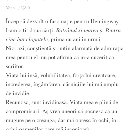
Ziua culorii
Yeats
0
Încep să dezvolt o fascinație pentru Hemingway.
I-am citit două cărți,
Bătrânul și marea
și
Pentru
cine bat clopotele
, prima cu ani în urmă.
Nici azi, conștientă și puțin alarmată de admirația
mea pentru el, nu pot afirma că m-a cucerit ca
scriitor.
Viața lui însă, volubilitatea, forța lui creatoare,
încrederea, îngâmfarea, căsniciile lui mă umplu
de invidie.
Recunosc, sunt invidioasă. Viața mea e plină de
compromisuri. Aș vrea uneori să pocnesc ca un
mugure pe o creangă, dar mă opresc în ochi, în
ochii oamenilor care mă înconjoară.