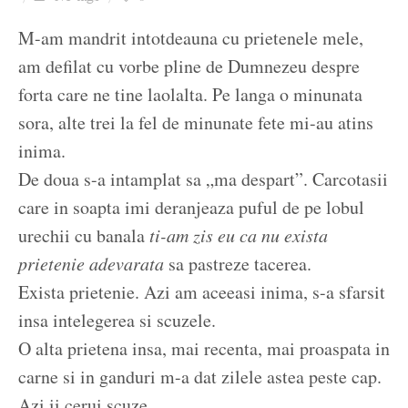
Ziua culorii
M-am mandrit intotdeauna cu prietenele mele,
am defilat cu vorbe pline de Dumnezeu despre
forta care ne tine laolalta. Pe langa o minunata
sora, alte trei la fel de minunate fete mi-au atins
inima.
De doua s-a intamplat sa „ma despart”. Carcotasii
care in soapta imi deranjeaza puful de pe lobul
urechii cu banala
ti-am zis eu ca nu exista
prietenie adevarata
sa pastreze tacerea.
Exista prietenie. Azi am aceeasi inima, s-a sfarsit
insa intelegerea si scuzele.
O alta prietena insa, mai recenta, mai proaspata in
carne si in ganduri m-a dat zilele astea peste cap.
Azi ii cerui scuze.