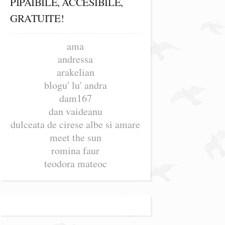
PIPAIBILE, ACCESIBILE,
GRATUITE!
ama
andressa
arakelian
blogu' lu' andra
dam167
dan vaideanu
dulceata de cirese albe si amare
meet the sun
romina faur
teodora mateoc