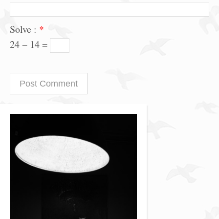
Solve :
*
24 − 14 =