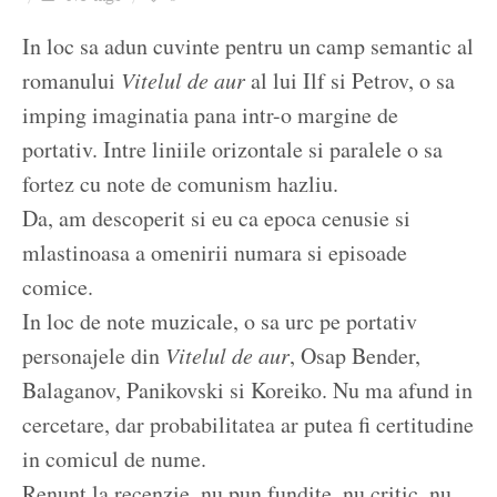
Ziua culorii
In loc sa adun cuvinte pentru un camp semantic al
romanului
Vitelul de aur
al lui Ilf si Petrov, o sa
imping imaginatia pana intr-o margine de
portativ. Intre liniile orizontale si paralele o sa
fortez cu note de comunism hazliu.
Da, am descoperit si eu ca epoca cenusie si
mlastinoasa a omenirii numara si episoade
comice.
In loc de note muzicale, o sa urc pe portativ
personajele din
Vitelul de aur
, Osap Bender,
Balaganov, Panikovski si Koreiko. Nu ma afund in
cercetare, dar probabilitatea ar putea fi certitudine
in comicul de nume.
Renunt la recenzie, nu pun fundite, nu critic, nu