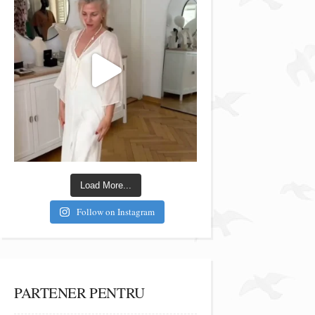
Load More...
Follow on Instagram
PARTENER PENTRU