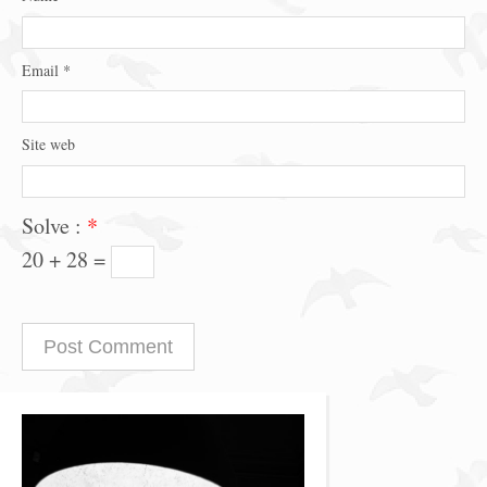
Email
*
Site web
Solve :
*
20 + 28 =