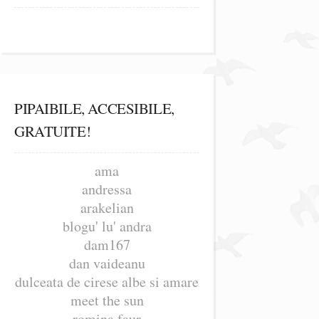
PIPAIBILE, ACCESIBILE,
GRATUITE!
ama
andressa
arakelian
blogu' lu' andra
dam167
dan vaideanu
dulceata de cirese albe si amare
meet the sun
romina faur