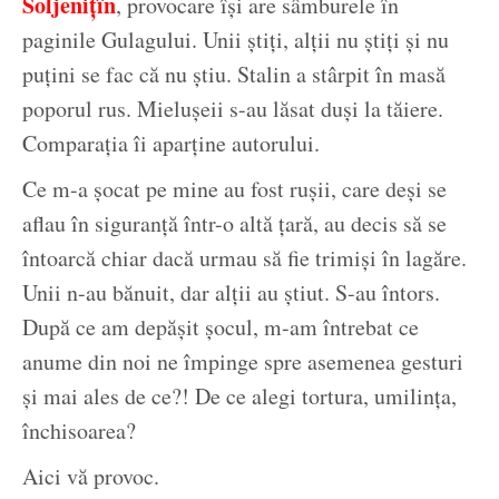
Soljenițîn
, provocare își are sâmburele în
paginile Gulagului. Unii știți, alții nu știți și nu
puțini se fac că nu știu. Stalin a stârpit în masă
poporul rus. Mielușeii s-au lăsat duși la tăiere.
Comparația îi aparține autorului.
Ce m-a șocat pe mine au fost rușii, care deși se
aflau în siguranță într-o altă țară, au decis să se
întoarcă chiar dacă urmau să fie trimiși în lagăre.
Unii n-au bănuit, dar alții au știut. S-au întors.
După ce am depășit șocul, m-am întrebat ce
anume din noi ne împinge spre asemenea gesturi
și mai ales de ce?! De ce alegi tortura, umilința,
închisoarea?
Aici vă provoc.