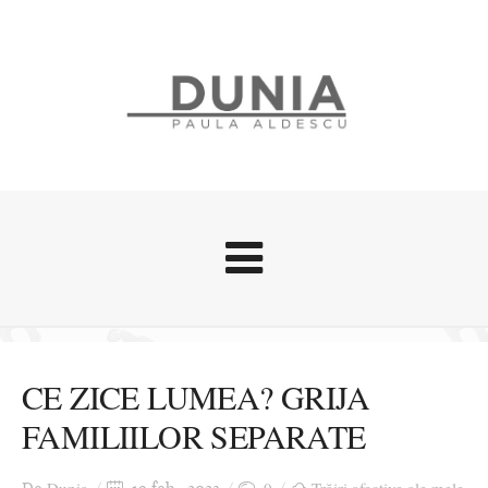
Evenimente
Stari afective
CE ZICE LUMEA? GRIJA
Zice Dunia
FAMILIILOR SEPARATE
Călătorii
Cursuri povestite