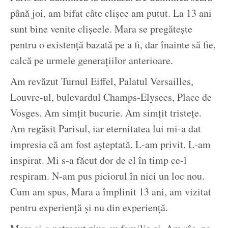
până joi, am bifat câte clișee am putut. La 13 ani
sunt bine venite clișeele. Mara se pregătește
pentru o existență bazată pe a fi, dar înainte să fie,
calcă pe urmele generațiilor anterioare.
Am revăzut Turnul Eiffel, Palatul Versailles,
Louvre-ul, bulevardul Champs-Elysees, Place de
Vosges. Am simțit bucurie. Am simțit tristețe.
Am regăsit Parisul, iar eternitatea lui mi-a dat
impresia că am fost așteptată. L-am privit. L-am
inspirat. Mi s-a făcut dor de el în timp ce-l
respiram. N-am pus piciorul în nici un loc nou.
Cum am spus, Mara a împlinit 13 ani, am vizitat
pentru experiență și nu din experiență.