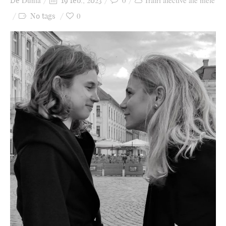
Dunia
0
Trăiri afective ale mele
De
19 feb., 2023
Ziua culorii
0
No tags