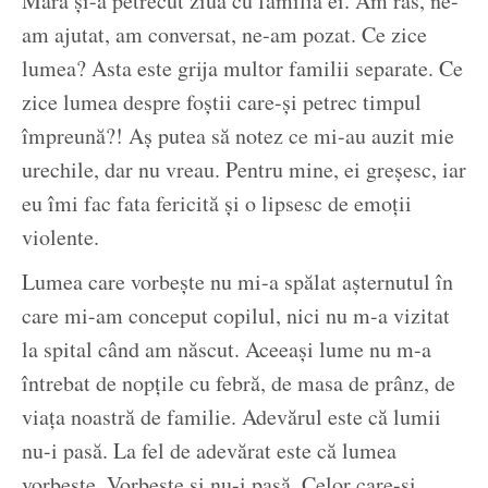
Mara și-a petrecut ziua cu familia ei. Am râs, ne-
am ajutat, am conversat, ne-am pozat. Ce zice
lumea? Asta este grija multor familii separate. Ce
zice lumea despre foștii care-și petrec timpul
împreună?! Aș putea să notez ce mi-au auzit mie
urechile, dar nu vreau. Pentru mine, ei greșesc, iar
eu îmi fac fata fericită și o lipsesc de emoții
violente.
Lumea care vorbește nu mi-a spălat așternutul în
care mi-am conceput copilul, nici nu m-a vizitat
la spital când am născut. Aceeași lume nu m-a
întrebat de nopțile cu febră, de masa de prânz, de
viața noastră de familie. Adevărul este că lumii
nu-i pasă. La fel de adevărat este că lumea
vorbește. Vorbește și nu-i pasă. Celor care-și