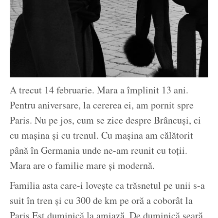
A trecut 14 februarie. Mara a împlinit 13 ani.
Pentru aniversare, la cererea ei, am pornit spre
Paris. Nu pe jos, cum se zice despre Brâncuși, ci
cu mașina și cu trenul. Cu mașina am călătorit
până în Germania unde ne-am reunit cu toții.
Mara are o familie mare și modernă.
Familia asta care-i lovește ca trăsnetul pe unii s-a
suit în tren și cu 300 de km pe oră a coborât la
Paris Est duminică la amiază. De duminică seară