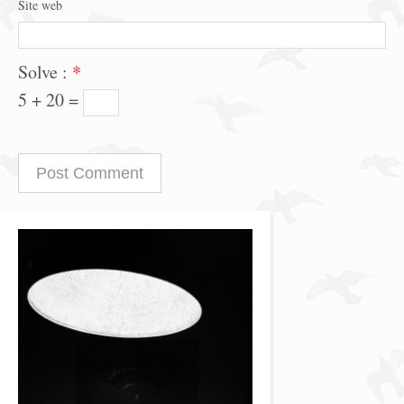
Site web
Solve :
*
5 + 20 =