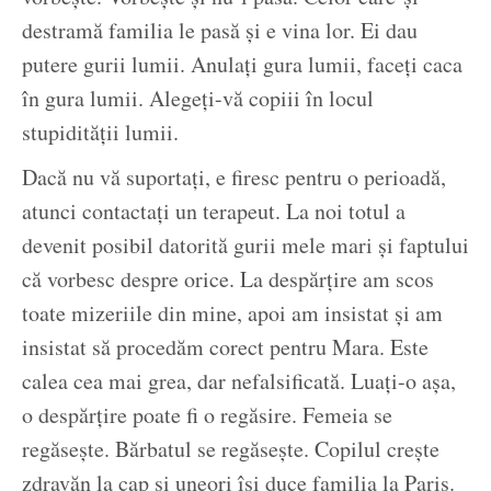
destramă familia le pasă și e vina lor. Ei dau
putere gurii lumii. Anulați gura lumii, faceți caca
în gura lumii. Alegeți-vă copiii în locul
stupidității lumii.
Dacă nu vă suportați, e firesc pentru o perioadă,
atunci contactați un terapeut. La noi totul a
devenit posibil datorită gurii mele mari și faptului
că vorbesc despre orice. La despărțire am scos
toate mizeriile din mine, apoi am insistat și am
insistat să procedăm corect pentru Mara. Este
calea cea mai grea, dar nefalsificată. Luați-o așa,
o despărțire poate fi o regăsire. Femeia se
regăsește. Bărbatul se regăsește. Copilul crește
zdravăn la cap și uneori își duce familia la Paris.