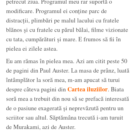
petrecut ziua. Programul meu rar suportă o
modificare. Programul ei conține parc de
distracții, plimbări pe malul lacului cu fratele
blănos și cu fratele cu părul bălai, filme vizionate
cu tata, cumpărături și mare. E frumos să fii în
pielea ei zilele astea.
Eu am rămas în pielea mea. Azi am citit peste 50
de pagini din Paul Auster. La masa de prânz, luată
întâmplător la soră mea, m-am apucat să turui
Cartea iluziilor
despre câteva pagini din
. Biata
soră mea a trebuit din nou să se prefacă interesată
de o pasiune exagerată și neprevăzută pentru un
scriitor sau altul. Săptămâna trecută i-am turuit
de Murakami, azi de Auster.