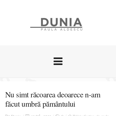
Evenimente
Stari afective
Nu simt răcoarea deoarece n-am
Zice Dunia
făcut umbră pământului
Călătorii
Cursuri povestite