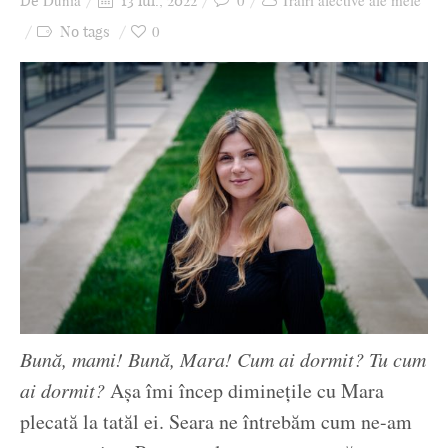
Dunia
0
Trăiri afective ale mele
De
13 iul., 2022
Ziua culorii
0
No tags
Bună, mami! Bună, Mara! Cum ai dormit? Tu cum
ai dormit?
Așa îmi încep diminețile cu Mara
plecată la tatăl ei. Seara ne întrebăm cum ne-am