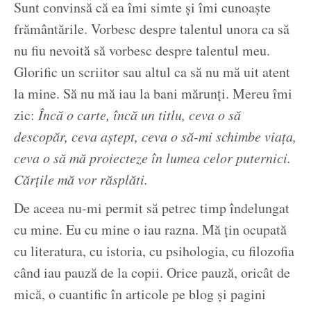
Sunt convinsă că ea îmi simte și îmi cunoaște
frământările. Vorbesc despre talentul unora ca să
nu fiu nevoită să vorbesc despre talentul meu.
Glorific un scriitor sau altul ca să nu mă uit atent
la mine. Să nu mă iau la bani mărunți. Mereu îmi
zic:
Încă o carte, încă un titlu, ceva o să
descopăr, ceva aștept, ceva o să-mi schimbe viața,
ceva o să mă proiecteze în lumea celor puternici.
Cărțile mă vor răsplăti.
De aceea nu-mi permit să petrec timp îndelungat
cu mine. Eu cu mine o iau razna. Mă țin ocupată
cu literatura, cu istoria, cu psihologia, cu filozofia
când iau pauză de la copii. Orice pauză, oricât de
mică, o cuantific în articole pe blog și pagini