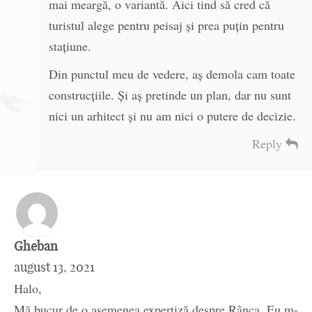
mai meargă, o variantă. Aici tind să cred că
turistul alege pentru peisaj și prea puțin pentru
stațiune.
Din punctul meu de vedere, aș demola cam toate
construcțiile. Și aș pretinde un plan, dar nu sunt
nici un arhitect și nu am nici o putere de decizie.
Reply
Gheban
august 13, 2021
Halo,
Mă bucur de o asemenea expertiză despre Rânca. Eu m-