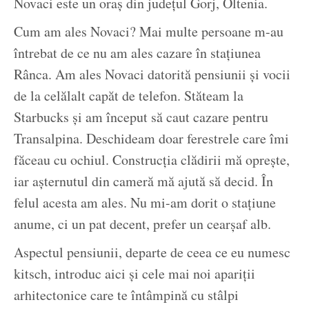
Novaci este un oraș din județul Gorj, Oltenia.
Cum am ales Novaci? Mai multe persoane m-au
întrebat de ce nu am ales cazare în stațiunea
Rânca. Am ales Novaci datorită pensiunii și vocii
de la celălalt capăt de telefon. Stăteam la
Starbucks și am început să caut cazare pentru
Transalpina. Deschideam doar ferestrele care îmi
făceau cu ochiul. Construcția clădirii mă oprește,
iar așternutul din cameră mă ajută să decid. În
felul acesta am ales. Nu mi-am dorit o stațiune
anume, ci un pat decent, prefer un cearșaf alb.
Aspectul pensiunii, departe de ceea ce eu numesc
kitsch, introduc aici și cele mai noi apariții
arhitectonice care te întâmpină cu stâlpi