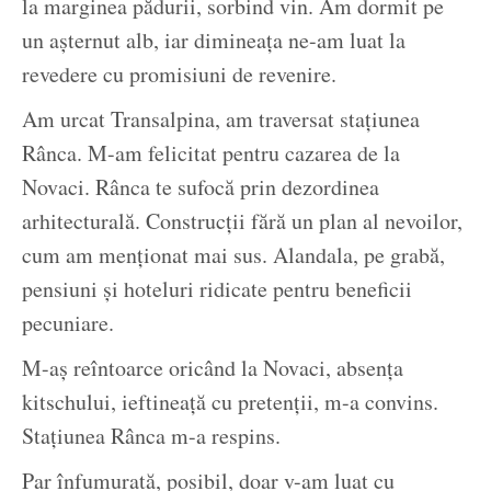
la marginea pădurii, sorbind vin. Am dormit pe
un așternut alb, iar dimineața ne-am luat la
revedere cu promisiuni de revenire.
Am urcat Transalpina, am traversat stațiunea
Rânca. M-am felicitat pentru cazarea de la
Novaci. Rânca te sufocă prin dezordinea
arhitecturală. Construcții fără un plan al nevoilor,
cum am menționat mai sus. Alandala, pe grabă,
pensiuni și hoteluri ridicate pentru beneficii
pecuniare.
M-aș reîntoarce oricând la Novaci, absența
kitschului, ieftineață cu pretenții, m-a convins.
Stațiunea Rânca m-a respins.
Par înfumurată, posibil, doar v-am luat cu