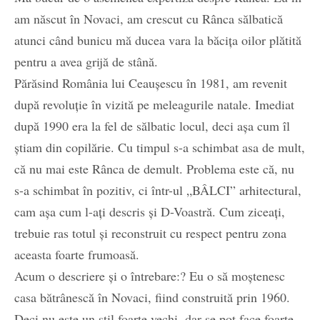
am născut în Novaci, am crescut cu Rânca sălbatică
atunci când bunicu mă ducea vara la băcița oilor plătită
pentru a avea grijă de stână.
Părăsind România lui Ceaușescu în 1981, am revenit
după revoluție în vizită pe meleagurile natale. Imediat
după 1990 era la fel de sălbatic locul, deci așa cum îl
știam din copilărie. Cu timpul s-a schimbat asa de mult,
că nu mai este Rânca de demult. Problema este că, nu
s-a schimbat în pozitiv, ci într-ul „BÂLCI” arhitectural,
cam așa cum l-ați descris și D-Voastră. Cum ziceați,
trebuie ras totul și reconstruit cu respect pentru zona
aceasta foarte frumoasă.
Acum o descriere și o întrebare:? Eu o să moștenesc
casa bătrânescă în Novaci, fiind construită prin 1960.
Deci nu este un stil foarte vechi, dar se pot face foarte