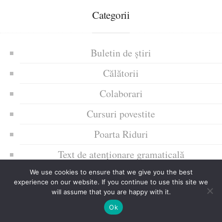
Categorii
Buletin de știri
Călătorii
Colaborari
Cursuri povestite
Poarta Riduri
Text de atenționare gramaticală
Trăiri afective ale mele
We use cookies to ensure that we give you the best
experience on our website. If you continue to use this site we
will assume that you are happy with it.
Uncategorized
Ok
Zice Dunia