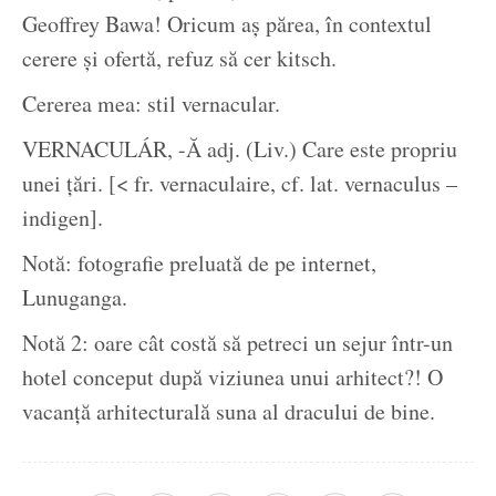
Geoffrey Bawa! Oricum aș părea, în contextul
cerere și ofertă, refuz să cer kitsch.
Cererea mea: stil vernacular.
VERNACULÁR, -Ă adj. (Liv.) Care este propriu
unei țări. [< fr. vernaculaire, cf. lat. vernaculus –
indigen].
Notă: fotografie preluată de pe internet,
Lunuganga.
Notă 2: oare cât costă să petreci un sejur într-un
hotel conceput după viziunea unui arhitect?! O
vacanță arhitecturală suna al dracului de bine.