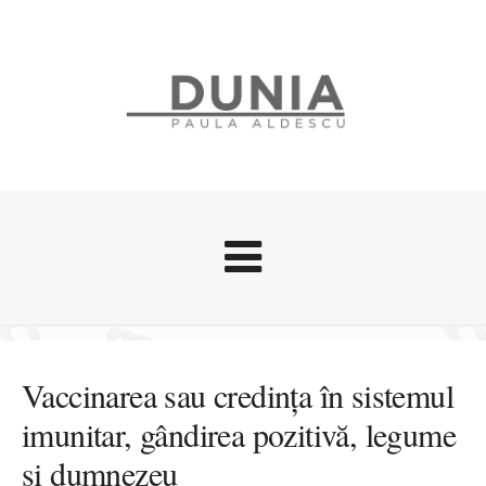
Evenimente
Stari afective
Vaccinarea sau credința în sistemul
Zice Dunia
imunitar, gândirea pozitivă, legume
Călătorii
și dumnezeu
Cursuri povestite