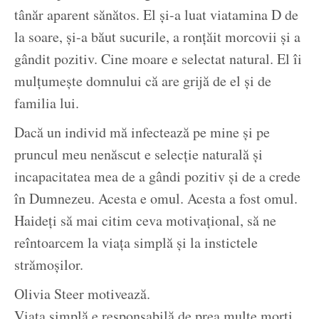
tânăr aparent sănătos. El și-a luat viatamina D de
la soare, și-a băut sucurile, a ronțăit morcovii și a
gândit pozitiv. Cine moare e selectat natural. El îi
mulțumește domnului că are grijă de el și de
familia lui.
Dacă un individ mă infectează pe mine și pe
pruncul meu nenăscut e selecție naturală și
incapacitatea mea de a gândi pozitiv și de a crede
în Dumnezeu. Acesta e omul. Acesta a fost omul.
Haideți să mai citim ceva motivațional, să ne
reîntoarcem la viața simplă și la instictele
strămoșilor.
Olivia Steer motivează.
Viața simplă e responsabilă de prea multe morți.