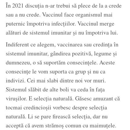
În 2021 discuția n-ar trebui să plece de la a crede
sau a nu crede. Vaccinul face organismul mai
puternic împotriva infecțiilor. Vaccinul merge
alături de sistemul imunitar și nu împotriva lui.
Indiferent ce alegem, vaccinarea sau credința în
sistemul imunitar, gândirea pozitivă, legume și
dumnezeu, o să suportăm consecințele. Aceste
consecințe le vom suporta ca grup și nu ca
indivizi. Cei mai slabi dintre noi vor muri.
Sistemul slăbit de alte boli va ceda în fața
virușilor. E selecția naturală. Găsesc amuzant că
tocmai credincioșii vorbesc despre selecția
naturală. Li se pare firească selecția, dar nu
acceptă că avem strămoș comun cu maimuțele.