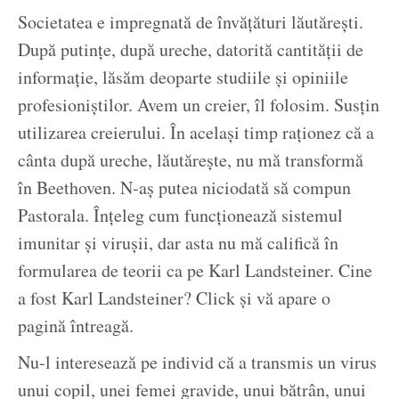
Societatea e impregnată de învățături lăutărești.
După putințe, după ureche, datorită cantității de
informație, lăsăm deoparte studiile și opiniile
profesioniștilor. Avem un creier, îl folosim. Susțin
utilizarea creierului. În același timp raționez că a
cânta după ureche, lăutărește, nu mă transformă
în Beethoven. N-aș putea niciodată să compun
Pastorala. Înțeleg cum funcționează sistemul
imunitar și virușii, dar asta nu mă califică în
formularea de teorii ca pe Karl Landsteiner. Cine
a fost Karl Landsteiner? Click și vă apare o
pagină întreagă.
Nu-l interesează pe individ că a transmis un virus
unui copil, unei femei gravide, unui bătrân, unui