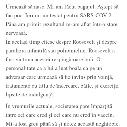
Urmează să nasc. Mi-am făcut bagajul. Aștept să
fac poc. Ieri m-am testat pentru SARS-COV-2.
Până am primit rezultatul m-am aflat într-o stare
nervoasă.
În același timp citesc despre Roosevelt și despre
paralizia infantilă sau poliomielita. Roosevelt a
fost victima acestei respingătoare boli. O
personalitate ca a lui a luat boala ca pe un
adversar care urmează să fie învins prin voință,
tratamente cu titlu de încercare, băile, și exerciții
lipsite de indulgență.
În vremurile actuale, societatea pare împărțită
între cei care cred și cei care nu cred în vaccin.
Mi-a fost greu până să și notez această neghiobie.