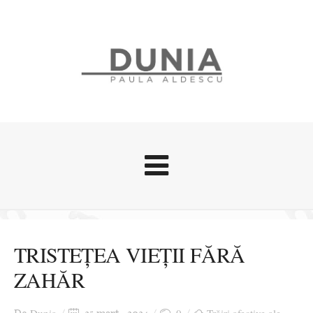
Evenimente
Stari afective
TRISTEȚEA VIEȚII FĂRĂ
Zice Dunia
ZAHĂR
Călătorii
Cursuri povestite