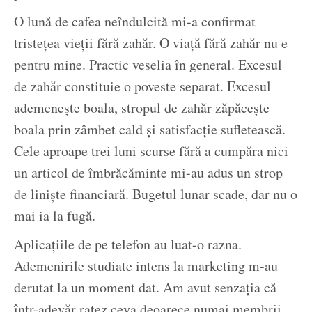
O lună de cafea neîndulcită mi-a confirmat
tristețea vieții fără zahăr. O viață fără zahăr nu e
pentru mine. Practic veselia în general. Excesul
de zahăr constituie o poveste separat. Excesul
ademenește boala, stropul de zahăr zăpăcește
boala prin zâmbet cald și satisfacție sufletească.
Cele aproape trei luni scurse fără a cumpăra nici
un articol de îmbrăcăminte mi-au adus un strop
de liniște financiară. Bugetul lunar scade, dar nu o
mai ia la fugă.
Aplicațiile de pe telefon au luat-o razna.
Ademenirile studiate intens la marketing m-au
derutat la un moment dat. Am avut senzația că
într-adevăr ratez ceva deoarece numai membrii,