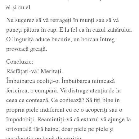
el și cu el.
Nu sugerez să vă retrageți în munți sau să vă
puneți pătura în cap. E la fel ca în cazul zahărului.
O linguriță aduce bucurie, un borcan întreg
provoacă greață.
Concluzie:
Răsfățați-vă! Meritați.
Îmbuibarea ocoliți-o. Îmbuibarea mimează
fericirea, o cumpără. Vă distrage atenția de la
ceea ce contează. Ce contează? Să fiți bine în
propria piele indiferent cu ce o acoperiți sau o
împodobiți. Reamintiți-vă că extazul vă ajunge la
orizontală fără haine, doar piele pe piele și
accelerație pe bună dispoziție.