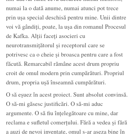
numai la o dată anume, numai atunci pot trece
prin ușa special deschisă pentru mine. Unii dintre
voi vă gândiți, poate, la ușa din romanul Procesul
de Kafka. Alții faceți asocieri cu
neurotransmițătorul și receptorul care se
potrivesc ca o cheie și broasca pentru care a fost
făcută. Remarcabil rămâne acest drum propriu
croit de omul modern prin cumpărături. Propriul
drum, propria ușă înseamnă cumpărături.
O să eșuez în acest proiect. Sunt absolut convinsă.
O să-mi găsesc justificări. O să-mi aduc
argumente. O să fiu înțelegătoare cu mine, dar
reclama e sufletul comerțului. Fără a vedea și fără
a auzi de nevoi inventate, omul s-ar așeza bine în