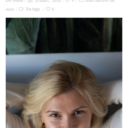
Dunia
0
Trăiri afective ale
De
25 mart., 2024
Ziua culorii
mele
0
No tags