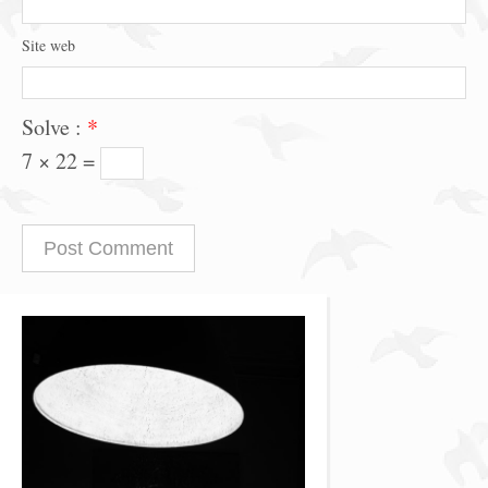
Site web
Solve :
*
7 × 22 =