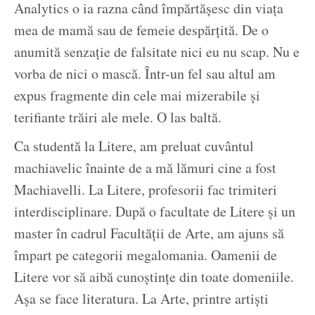
Analytics o ia razna când împărtășesc din viața
mea de mamă sau de femeie despărțită. De o
anumită senzație de falsitate nici eu nu scap. Nu e
vorba de nici o mască. Într-un fel sau altul am
expus fragmente din cele mai mizerabile și
terifiante trăiri ale mele. O las baltă.
Ca studentă la Litere, am preluat cuvântul
machiavelic înainte de a mă lămuri cine a fost
Machiavelli. La Litere, profesorii fac trimiteri
interdisciplinare. După o facultate de Litere și un
master în cadrul Facultății de Arte, am ajuns să
împart pe categorii megalomania. Oamenii de
Litere vor să aibă cunoștințe din toate domeniile.
Așa se face literatura. La Arte, printre artiști