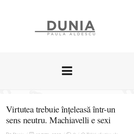
Evenimente
Stari afective
Virtutea trebuie înțeleasă într-un
Zice Dunia
sens neutru. Machiavelli e sexi
Călătorii
Cursuri povestite