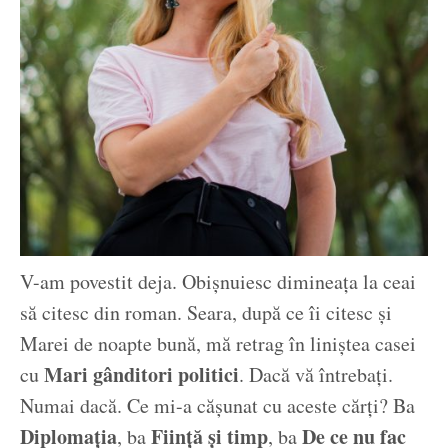
V-am povestit deja. Obișnuiesc dimineața la ceai
să citesc din roman. Seara, după ce îi citesc și
Marei de noapte bună, mă retrag în liniștea casei
Mari gânditori politici
cu
. Dacă vă întrebați.
Numai dacă. Ce mi-a cășunat cu aceste cărți? Ba
Diplomația
Ființă și timp
De ce nu fac
, ba
, ba