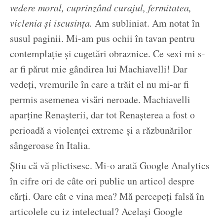
vedere moral, cuprinzând curajul, fermitatea,
viclenia și iscusința.
Am subliniat. Am notat în
susul paginii. Mi-am pus ochii în tavan pentru
contemplație și cugetări obraznice. Ce sexi mi s-
ar fi părut mie gândirea lui Machiavelli! Dar
vedeți, vremurile în care a trăit el nu mi-ar fi
permis asemenea visări neroade. Machiavelli
aparține Renașterii, dar tot Renașterea a fost o
perioadă a violenței extreme și a răzbunărilor
sângeroase în Italia.
Știu că vă plictisesc. Mi-o arată Google Analytics
în cifre ori de câte ori public un articol despre
cărți. Oare cât e vina mea? Mă percepeți falsă în
articolele cu iz intelectual? Același Google