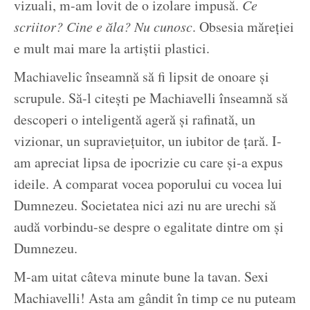
vizuali, m-am lovit de o izolare impusă.
Ce
scriitor? Cine e ăla? Nu cunosc
. Obsesia măreției
e mult mai mare la artiștii plastici.
Machiavelic înseamnă să fi lipsit de onoare și
scrupule. Să-l citești pe Machiavelli înseamnă să
descoperi o inteligentă ageră și rafinată, un
vizionar, un supraviețuitor, un iubitor de țară. I-
am apreciat lipsa de ipocrizie cu care și-a expus
ideile. A comparat vocea poporului cu vocea lui
Dumnezeu. Societatea nici azi nu are urechi să
audă vorbindu-se despre o egalitate dintre om și
Dumnezeu.
M-am uitat câteva minute bune la tavan. Sexi
Machiavelli! Asta am gândit în timp ce nu puteam