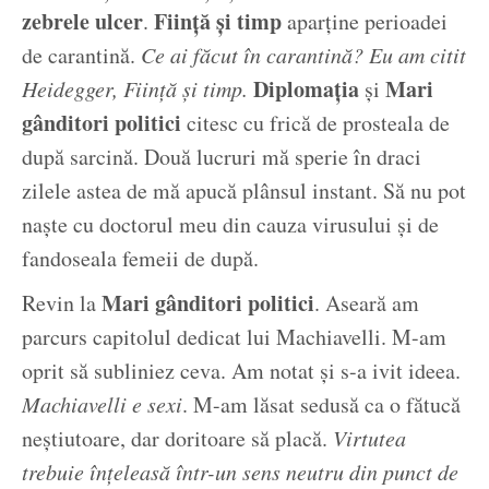
zebrele ulcer
Ființă și timp
.
aparține perioadei
de carantină.
Ce ai făcut în carantină? Eu am citit
Diplomația
Mari
Heidegger, Ființă și timp.
și
gânditori politici
citesc cu frică de prosteala de
după sarcină. Două lucruri mă sperie în draci
zilele astea de mă apucă plânsul instant. Să nu pot
naște cu doctorul meu din cauza virusului și de
fandoseala femeii de după.
Mari gânditori politici
Revin la
. Aseară am
parcurs capitolul dedicat lui Machiavelli. M-am
oprit să subliniez ceva. Am notat și s-a ivit ideea.
Machiavelli e sexi
. M-am lăsat sedusă ca o fătucă
neștiutoare, dar doritoare să placă.
Virtutea
trebuie înțeleasă într-un sens neutru din punct de