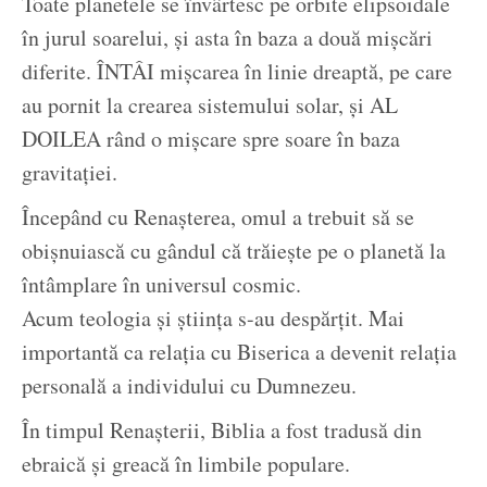
Toate planetele se învârtesc pe orbite elipsoidale
în jurul soarelui, și asta în baza a două mișcări
diferite. ÎNTÂI mișcarea în linie dreaptă, pe care
au pornit la crearea sistemului solar, și AL
DOILEA rând o mișcare spre soare în baza
gravitației.
Începând cu Renașterea, omul a trebuit să se
obișnuiască cu gândul că trăiește pe o planetă la
întâmplare în universul cosmic.
Acum teologia și știința s-au despărțit. Mai
importantă ca relația cu Biserica a devenit relația
personală a individului cu Dumnezeu.
În timpul Renașterii, Biblia a fost tradusă din
ebraică și greacă în limbile populare.