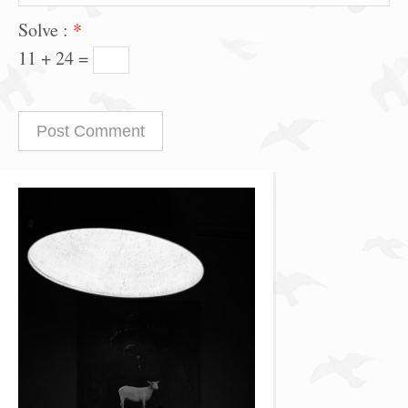
Solve :
*
11 + 24 =