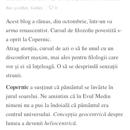
Ziua culorii
flux și reflux
Galilei
0
,
Acest blog a rămas, din octombrie, într-un
va
urma
renascentist. Cursul de filozofie povestită s-
a oprit la Copernic.
Atrag atenția, cursul de azi o să fie unul cu un
disconfort maxim, mai ales pentru filologii care
vor și ei să înțeleagă. O să se desprindă senzații
stranii.
Copernic
a susținut că pământul se învârte în
jurul soarelui. Ne amintim că în Evul Mediu
nimeni nu a pus la îndoială că pământul era
centrul universului.
Concepția geocentrică
despre
lumea a devenit
heliocentrică.