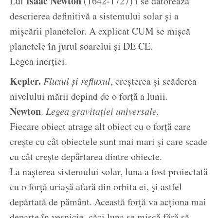
Isaac Newton
Lui
(1642-1727) i se datorează
descrierea definitivă a sistemului solar și a
mișcării planetelor. A explicat CUM se mișcă
planetele în jurul soarelui și DE CE.
Legea inerției.
Kepler.
Fluxul și refluxul
, creșterea și scăderea
nivelului mării depind de o forță a lunii.
Newton
.
Legea gravitației universale.
Fiecare obiect atrage alt obiect cu o forță care
crește cu cât obiectele sunt mai mari și care scade
cu cât crește depărtarea dintre obiecte.
La nașterea sistemului solar, luna a fost proiectată
cu o forță uriașă afară din orbita ei, și astfel
depărtată de pământ. Această forță va acționa mai
departe în veșnicie, căci luna se mișcă fără să