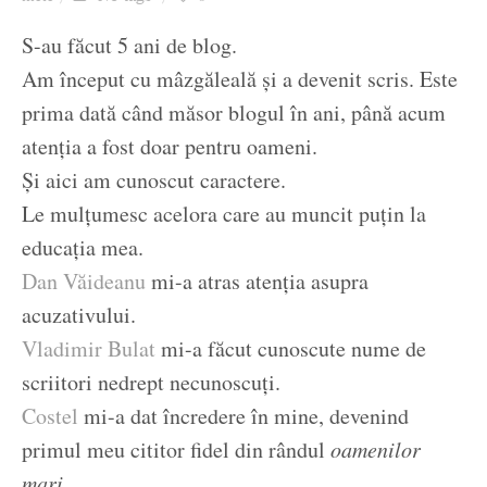
Ziua culorii
S-au făcut 5 ani de blog.
Am început cu mâzgăleală și a devenit scris. Este
prima dată când măsor blogul în ani, până acum
atenția a fost doar pentru oameni.
Și aici am cunoscut caractere.
Le mulțumesc acelora care au muncit puțin la
educația mea.
Dan Văideanu
mi-a atras atenția asupra
acuzativului.
Vladimir Bulat
mi-a făcut cunoscute nume de
scriitori nedrept necunoscuți.
Costel
mi-a dat încredere în mine, devenind
primul meu cititor fidel din rândul
oamenilor
mari.