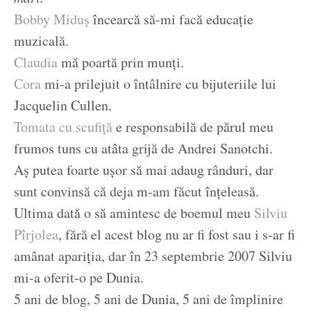
Bobby Miduș
încearcă să-mi facă educație
muzicală.
Claudia
mă poartă prin munți.
Cora
mi-a prilejuit o întâlnire cu bijuteriile lui
Jacquelin Cullen.
Tomata cu scufiță
e responsabilă de părul meu
frumos tuns cu atâta grijă de Andrei Sanotchi.
Aș putea foarte ușor să mai adaug rânduri, dar
sunt convinsă că deja m-am făcut înțeleasă.
Ultima dată o să amintesc de boemul meu
Silviu
Pîrjolea
, fără el acest blog nu ar fi fost sau i s-ar fi
amânat apariția, dar în 23 septembrie 2007 Silviu
mi-a oferit-o pe Dunia.
5 ani de blog, 5 ani de Dunia, 5 ani de împlinire