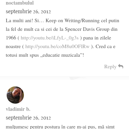
noctambulul
septembrie 26, 2012
La multi ani! Si… Keep on Writing/Running cel putin
la fel de mult ca si cei de la Spencer Davis Group din
1966 (
http://youtu.be/iLfyL-_0g3s
) pana in zilele
noastre (
http://youtu.be/coM8u0OFlRw
). Cred ca e
totusi mult spus „educatie muzicala”!
Reply
vladimir b.
septembrie 26, 2012
mulţumesc pentru postura în care m-ai pus, mă simt